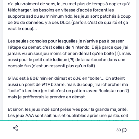
n'a plu vraiment de sens, le jeu met plus de temps à copier qu'à
télécharger, les besoins en vitesse d'accès forcent les
supports ssd ou au minimum hdd, les jeux sont patchés à coup
de Go de données, y'a des DLCs (parfois c'est de qualité et ça
vaut le coup)...
Les seules consoles pour lesquelles je n'arrive pas à passer
l'étape du démat, c'est celles de Nintendo. Déjà parce que j'ai
jamais vu un seul jeu moins cher en démat qu'en boite (!!), mais
aussi pour le petit coté ludique (?!) de la cartouche dans une
console fun (c'est un ressenti plus qu'un fait).
GTA6 est à 80€ mini en démat et 60€ en "boite"... On atteint
aussi un point de WTF bizarre, mais du coup j'irai chercher ma
"boite" à Leclerc (en fait c'est un pattern avec Rockstar non ?)
mais je préfèrerais le prendre en démat.
Et sinon, les jeux indé sont préservés pour la grande majorité,
Les jeux AAA sont soit nuls et oubliables après une partie, soit
bons et réedités sur plusieurs plateformes (j'ai joué à GTA 5
avec Steam, je l'ai eu ensuite sur GoG gratuit, et aussi sur Epic
50
Games, et y'a pas longtemps j'y ai joué sur PS+). Et des jeux