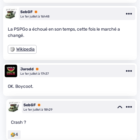
SebGF
Premium
Le 1er juillet à 16h48
La PSPGo a échoué en son temps, cette fois le marché a
changé.
Wikipedia
Jarodd
Premium
Le 1er juillet à 17h37
OK. Boycoot.
SebGF
Premium
Le 1er juillet à 18h29
Crash ?
4