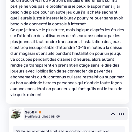
Qu'un God of War ou Horizon s'installe entièrement sur ma
ps4, je ne vois pas le problème si je peux le supprimer si j'ai
besoin de place pour un autre jeu que j'ai acheté sachant
que j'aurais juste à inserer le bluray pour y rejouer sans avoir
besoin de connecté la console à internet.
Ce que je trouve le plus triste, mais logique d'après les études
sur l'attention des utilisateurs de réseaux associaux par les
plus jeunes, il faut rendre transparent l'installation des jeux,
c'est trop insupportable d'attendre 10-15 minutes à la caisse
d'un magasin et ensuite pendant l'installation pour un jeu qui
va occupés pendant des dizaines d'heures, alors autant
rendre ça transparent en prenant en otage sans le dire des
joueurs avec l'obligation de se connecter, de payer des
abonnements ou du contenus qui sera restreint ou supprimer
au bon vouloir de tierces personnes qui n'ont de toute façon
aucune considération pour ceux qui font qu'ils ont le train de
vie qu'ils mènent
SebGF
Premium
Modifié le 2 juillet à 08h09
Si les jeux étaient finit à leur sortie, il n'y aurait pas