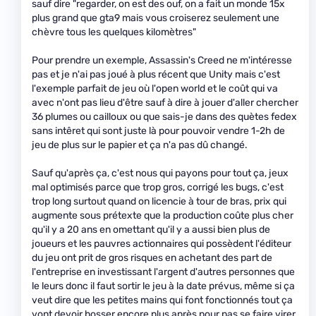
sauf dire "regarder, on est des ouf, on a fait un monde 15x
plus grand que gta9 mais vous croiserez seulement une
chèvre tous les quelques kilomètres"
Pour prendre un exemple, Assassin's Creed ne m'intéresse
pas et je n'ai pas joué à plus récent que Unity mais c'est
l'exemple parfait de jeu où l'open world et le coût qui va
avec n'ont pas lieu d'être sauf à dire à jouer d'aller chercher
36 plumes ou cailloux ou que sais-je dans des quètes fedex
sans intêret qui sont juste là pour pouvoir vendre 1-2h de
jeu de plus sur le papier et ça n'a pas dû changé.
Sauf qu'après ça, c'est nous qui payons pour tout ça, jeux
mal optimisés parce que trop gros, corrigé les bugs, c'est
trop long surtout quand on licencie à tour de bras, prix qui
augmente sous prétexte que la production coûte plus cher
qu'il y a 20 ans en omettant qu'il y a aussi bien plus de
joueurs et les pauvres actionnaires qui possèdent l'éditeur
du jeu ont prit de gros risques en achetant des part de
l'entreprise en investissant l'argent d'autres personnes que
le leurs donc il faut sortir le jeu à la date prévus, même si ça
veut dire que les petites mains qui font fonctionnés tout ça
vont devoir bosser encore plus après pour pas se faire virer