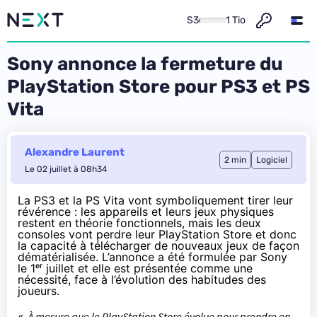
S3
1 Tio
Sony annonce la fermeture du
PlayStation Store pour PS3 et PS
Vita
Alexandre Laurent
2 min
Logiciel
Le 02 juillet à 08h34
La PS3 et la PS Vita vont symboliquement tirer leur
révérence : les appareils et leurs jeux physiques
restent en théorie fonctionnels, mais les deux
consoles vont perdre leur PlayStation Store et donc
la capacité à télécharger de nouveaux jeux de façon
dématérialisée. L’annonce a été
formulée
par Sony
le 1ᵉʳ juillet et elle est présentée comme une
nécessité, face à l’évolution des habitudes des
joueurs.
«
À mesure que le PlayStation Store évolue pour prendre en