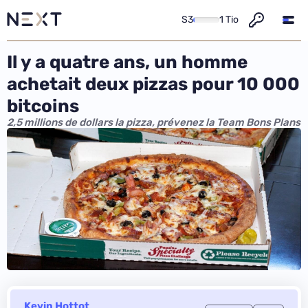
S3
1 Tio
Il y a quatre ans, un homme
achetait deux pizzas pour 10 000
bitcoins
2,5 millions de dollars la pizza, prévenez la Team Bons Plans
Kevin Hottot