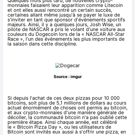
Quelques mois plus tard, de nouvelles
crypto-
monnaies
faisaient leur apparition comme
Litecoin
et ont elles aussi rencontré un certain succès,
certaines allant même jusqu'à se payer le luxe de
s'inviter en tant que sponsor d'événements sportifs
majeurs. Ainsi, il y a quelques jours, Josh Wise, un
pilote de
NAS
CAR a pris le volant d'une voiture aux
couleurs du
Dogecoin
lors de la «
NAS
CAR All-Star
Race », l'un des évènements les plus importants de
la saison dans cette discipline.
Source :
imgur
Si depuis l'achat de ces deux pizzas pour 10 000
bitcoins, soit plus de 5,1 millions de dollars au cours
actuel énormément de choses ont permis au bitcoin,
et aux
crypto-monnaies
d'une manière générale de
décoller, la communauté bitcoin n'a pas oublié cette
première étape. Ainsi chaque année, est célébré
le «
Bitcoin
Pizza Day », ou les utilisateurs de
Bitcoin
sont invités eux aussi à s'offrir une pizza, en