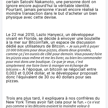
certain Satoshi Nakamoto, une personne dont on
ignore encore aujourd'hui la véritable identité.
Pourtant, jamais personne n'avait encore réalisé la
moindre transaction dans le but d'acheter un bien
physique avec cette devise.
Le 22 mai 2010, Lazlo Hanyecz, un développeur
vivant en Floride, se décide à envoyer une bouteille
à la mer sur
Bitcoin
Talk, un espace de discussion
dédié aux utilisateurs de
Bitcoin
.
« Je suis prêt à payer
10 000 bitcoins pour deux pizzas, disons deux grandes,
comme ça j'en aurais de côté pour demain. Vous pouvez faire
les pizzas vous-même et me les livrer, ou bien les commander
pour moi dans une boutique. Ce que je veux, c'est
simplement
me faire livrer à manger en échange de
bitcoins ».
À l'époque, un bitcoin se négociait entre
0,003 et 0,004 dollar, et le développeur proposait
donc l'équivalent de 30 ou 40 dollars pour ses
pizzas.
Trois ans plus tard, il expliquera à nos confrères du
New York Times
avoir fait cela pour le fun.
« Ce n'est
pas comme si les
Bitcoin
s avaient la moindre valeur à