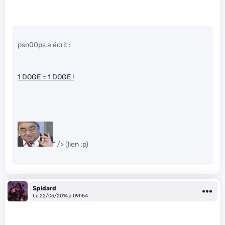
psn00ps a écrit :
1 DOGE = 1 DOGE !
" /> (lien :p)
Spidard
Le 22/05/2014 à 09h54