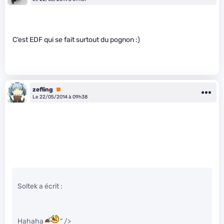
C’est EDF qui se fait surtout du pognon :)
zefling
Premium
Le 22/05/2014 à 09h38
Soltek a écrit :
Hahaha
" />