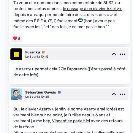
Tu veux dire comme dans mon commentaire de 8h32, ou
toutes mes actus depuis…
le passage à un clavier Azerty+
depuis 6 ans, qui permet de faire des …, des –, des « » et
même des É Ê È À, Œ, Ç facilement
(bon j’avoue pas
facile avec les ‘, ’ et ' des fois je ne met pas le bon ^^
8
Furanku
Premium
Le 8 avril à 10h15
Le azerty+ permet cela ? Je l'apprends (j'étais passé à côté
de cette info).
Sébastien Gavois
Équipe
Le 8 avril à 10h35
Oui, le clavier Azerty+ (enfin la norme Azerty améliorée) est
vraiment bien sur ce point, je l’utilise depuis 6 ans et
vraiment j’aime bcp,
Vincent en parlait ici
avec des retours
de la rédac.
l’@ aussi en une seule touche est géniale. La disposition est