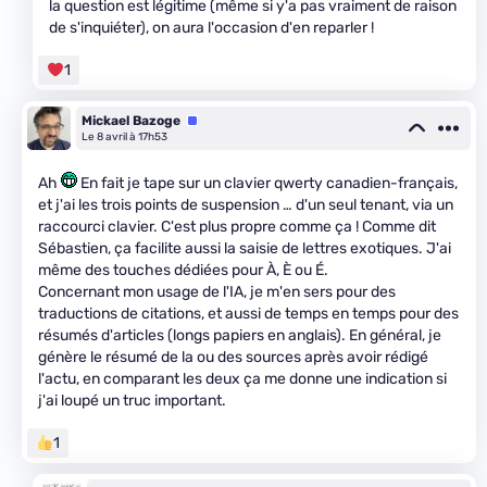
la question est légitime (même si y'a pas vraiment de raison
de s'inquiéter), on aura l'occasion d'en reparler !
1
Mickael Bazoge
Équipe
Le 8 avril à 17h53
Ah
En fait je tape sur un clavier qwerty canadien-français,
et j'ai les trois points de suspension … d'un seul tenant, via un
raccourci clavier. C'est plus propre comme ça ! Comme dit
Sébastien, ça facilite aussi la saisie de lettres exotiques. J'ai
même des touches dédiées pour À, È ou É.
Concernant mon usage de l'IA, je m'en sers pour des
traductions de citations, et aussi de temps en temps pour des
résumés d'articles (longs papiers en anglais). En général, je
génère le résumé de la ou des sources après avoir rédigé
l'actu, en comparant les deux ça me donne une indication si
j'ai loupé un truc important.
1