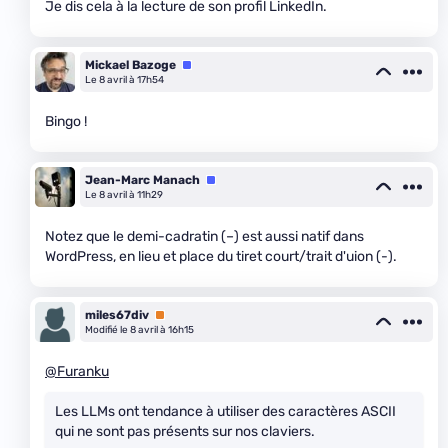
Je dis cela à la lecture de son profil LinkedIn.
Mickael Bazoge
Équipe
Le 8 avril à 17h54
Bingo !
Jean-Marc Manach
Équipe
Le 8 avril à 11h29
Notez que le demi-cadratin (–) est aussi natif dans
WordPress, en lieu et place du tiret court/trait d'uion (-).
miles67div
Premium
Modifié le 8 avril à 16h15
@Furanku
Les LLMs ont tendance à utiliser des caractères ASCII
qui ne sont pas présents sur nos claviers.