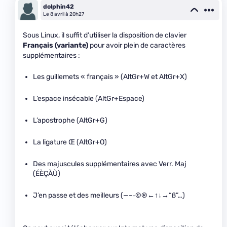
dolphin42
Le 8 avril à 20h27
Sous Linux, il suffit d’utiliser la disposition de clavier
Français (variante)
pour avoir plein de caractères
supplémentaires :
Les guillemets « français » (AltGr+W et AltGr+X)
L’espace insécable (AltGr+Espace)
L’apostrophe (AltGr+G)
La ligature Œ (AltGr+O)
Des majuscules supplémentaires avec Verr. Maj
(ÉÈÇÀÙ)
J’en passe et des meilleurs (—–‑©®←↑↓→“ß”…)