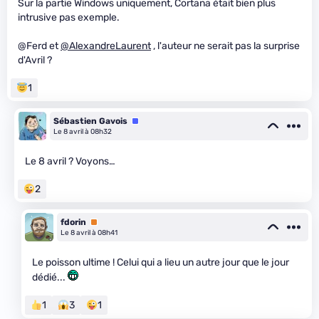
Sur la partie Windows uniquement, Cortana était bien plus
intrusive pas exemple.
@Ferd et
@AlexandreLaurent
, l'auteur ne serait pas la surprise
d'Avril ?
1
Sébastien Gavois
Équipe
Le 8 avril à 08h32
Le 8 avril ? Voyons…
2
fdorin
Premium
Le 8 avril à 08h41
Le poisson ultime ! Celui qui a lieu un autre jour que le jour
dédié...
1
3
1