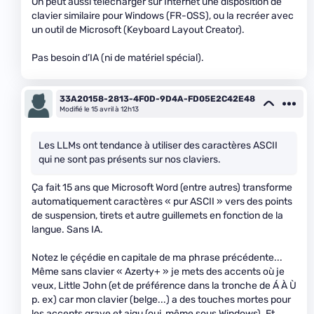
On peut aussi télécharger sur Internet une disposition de
clavier similaire pour Windows (FR-OSS), ou la recréer avec
un outil de Microsoft (Keyboard Layout Creator).
Pas besoin d’IA (ni de matériel spécial).
33A20158-2813-4F0D-9D4A-FD05E2C42E48
Modifié le 15 avril à 12h13
Les LLMs ont tendance à utiliser des caractères ASCII
qui ne sont pas présents sur nos claviers.
Ça fait 15 ans que Microsoft Word (entre autres) transforme
automatiquement caractères « pur ASCII » vers des points
de suspension, tirets et autre guillemets en fonction de la
langue. Sans IA.
Notez le çéçédie en capitale de ma phrase précédente...
Même sans clavier « Azerty+ » je mets des accents où je
veux, Little John (et de préférence dans la tronche de Á À Ù
p. ex) car mon clavier (belge...) a des touches mortes pour
les accents grave et aigu (oui, même sous Windows). Et