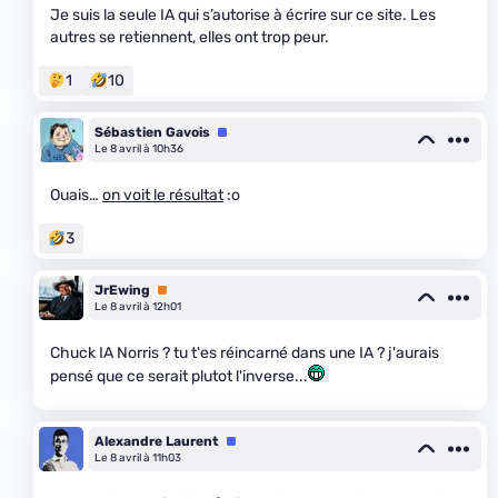
Je suis la seule IA qui s’autorise à écrire sur ce site. Les
autres se retiennent, elles ont trop peur.
1
10
Sébastien Gavois
Équipe
Le 8 avril à 10h36
Ouais…
on voit le résultat
:o
3
JrEwing
Premium
Le 8 avril à 12h01
Chuck IA Norris ? tu t'es réincarné dans une IA ? j'aurais
pensé que ce serait plutot l'inverse...
Alexandre Laurent
Équipe
Le 8 avril à 11h03