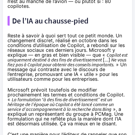
n’est au manche de l’avion — ou plutôt si : 80
copilotes.
De l’IA au chausse-pied
Reste à savoir à quoi sert tout ce petit monde. Un
changement discret, réalisé en octobre dans les
conditions d’utilisation de Copilot, a rebondi sur les
réseaux sociaux ces derniers jours. Microsoft y
explique — en gras et bien visible — que «
Copilot est
uniquement destiné à des fins de divertissement
[…]
Ne vous
fiez pas à Copilot pour obtenir des conseils importants.
» Un
message qui contraste avec le discours de
l’entreprise, promouvant une IA « utile » pour les
utilisateurs comme pour les entreprises.
Microsoft prévoit toutefois de modifier
prochainement les termes et conditions de Copilot.
«
La formulation “à des fins de divertissement” est un
héritage de l’époque où Copilot a été lancé comme un
service d’accompagnement à la recherche dans Bing
», a
expliqué un représentant du groupe à
PCMag
. Une
formulation qui ne reflète plus la manière dont l’IA
est désormais utilisée. Ça va mieux en le disant.
C’est une manière pour l’éditeur de rappeler que son