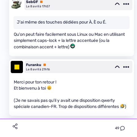
SebGF
Premium
Le 8 avril à 17h57
J'ai même des touches dédiées pour À, È ou É.
Qu'on peut faire facilement sous Linux ou Mac en utilisant
simplement caps-lock + la lettre accentuée (ou la
combinaison accent + lettre)
Furanku
Premium
Le 8 avril à 21h16
Merci pour ton retour !
Et bienvenu à toi
(Je ne savais pas qu'il y avait une disposition qwerty
spéciale canadien-FR. Trop de dispositions différentes
)
deuxfleurs
49
Le 8 avril à 09h56