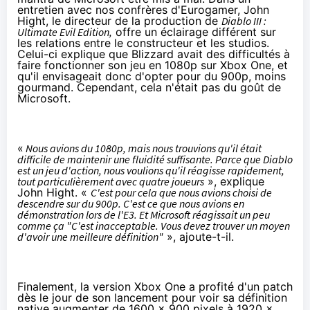
entretien avec nos confrères
d'Eurogamer
, John
Hight, le directeur de la production de
Diablo III
:
Ultimate Evil Edition,
offre un éclairage différent sur
les relations entre le constructeur et les studios.
Celui-ci explique que Blizzard avait des difficultés à
faire fonctionner son jeu en 1080p sur
Xbox One
, et
qu'il envisageait donc d'opter pour du 900p, moins
gourmand. Cependant, cela n'était pas du goût de
Microsoft.
«
Nous avions du 1080p, mais nous trouvions qu'il était
difficile de maintenir une fluidité suffisante. Parce que Diablo
est un jeu d'action, nous voulions qu'il réagisse rapidement,
tout particulièrement avec quatre joueurs
», explique
John Hight. «
C'est pour cela que nous avions choisi de
descendre sur du 900p. C'est ce que nous avions en
démonstration lors de l'E3. Et Microsoft réagissait un peu
comme ça "C'est inacceptable. Vous devez trouver un moyen
d'avoir une meilleure définition"
», ajoute-t-il.
Finalement, la version
Xbox One
a profité d'un patch
dès le jour de son lancement pour voir sa définition
native augmenter de 1600 x 900 pixels à 1920 x