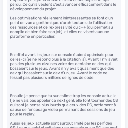
perdu. Ce qu’ils veulent c’est avancer efficacement dans le
développement du projet.
Les optimisations réellement inintéressantes se font d’un
point de vue algorithmique, d’architecture, de l’utilisation
des ressources et de l’expressivité du c++ (qui permet au
compilo de bien faire son job), et elles ne visent aucune
plateforme en particulier.
En effet avant les jeux sur console étaient optimisés pour
celles-ci (je ne répond plus à la citation là). Avant il n’y avait
pas des plusieurs dizaines voire des centaine de dev qui
bossaient sur le jeux. Avant il n’y avait quasiment que des
dev qui bossaient sur le dev d’un jeu. Avant le code ne
fessait pas plusieurs millions de lignes de code.
Ensuite je pense que tu sur estime trop les console actuelle
(je ne vais pas appeler ca next gen), elle font tourner des OS
qui sont je pense plus lourds que ceux des PC, nottament à
cause de l’encodage video permanant des sessions de jeu
pour le replay.
Aussi les jeux actuelle sont surtout limité par les perf des
GPU et que celui ci soit dans une console ou un PC, ses perf