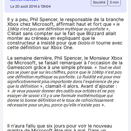
Société
3 min
Le 20 août 2014 à 13h04
Il y a peu, Phil Spencer, le responsable de la branche
Xbox chez Microsoft, affirmait haut et fort que
«
le
1080p n’est pas une définition mythique ou parfaite
».
C’était sans compter sur le fait que Blizzard allait
monter au créneau en expliquant que le
constructeur a insisté pour que
Diablo III
tourne avec
cette définition sur Xbox One.
La semaine dernière, Phil Spencer, le Monsieur Xbox
de Microsoft, se faisait remarquer à l'occasion de la
Gamescom grâce à une simple phrase. «
Tout ne doit
pas se jouer que sur les chiffres, parce que le 1080p n'est pas
une définition mythique ou parfaite. La fluidité est pour moi
significativement plus importante dans l'expérience de jeu
que la définition
», clamait-il alors. Avant d'ajouter :
«
Je veux pouvoir donner des outils aux artistes et ne pas
essayer de savoir s'il y a une formule mathématique qui
donne la bonne définition et le taux de rafraichissement
nécessaire pour un jeu, parce qu'elle n'existe pas
».
Il n'aura fallu que six jours pour voir le nouveau
mantra de Microsoft être mis à mal. Dans un