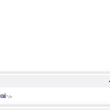
>
" />