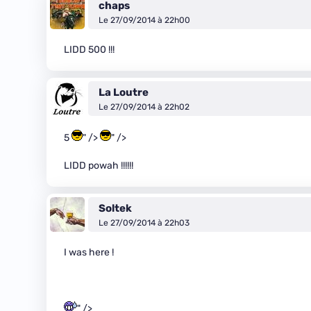
chaps
Le 27/09/2014 à 22h00
LIDD 500 !!!
La Loutre
Le 27/09/2014 à 22h02
5
" />
" />
LIDD powah !!!!!!
Soltek
Le 27/09/2014 à 22h03
I was here !
" />