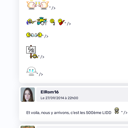
" />
" />
" />
" />
" />
ElRom16
Le 27/09/2014 à 22h00
Et voila, nous y arrivons, c’est les 500ème LIDD
" /