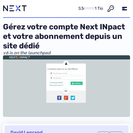
S3
1 Tio
Gérez votre compte Next INpact
et votre abonnement depuis un
site dédié
v6 is on the launchpad
David Legrand