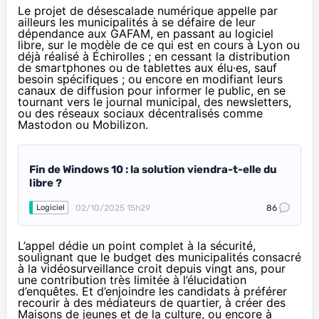
Le projet de désescalade numérique appelle par
ailleurs les municipalités à se défaire de leur
dépendance aux GAFAM, en passant au logiciel
libre, sur le modèle de ce qui est en cours
à Lyon
ou
déjà réalisé à
Échirolles
; en cessant la distribution
de smartphones ou de tablettes aux élu·es, sauf
besoin spécifiques ; ou encore en modifiant leurs
canaux de diffusion pour informer le public, en se
tournant vers le journal municipal, des newsletters,
ou des réseaux sociaux décentralisés comme
Mastodon ou Mobilizon.
Fin de Windows 10 : la solution viendra-t-elle du
libre ?
02/10/2025 15h29
86
Logiciel
L’appel dédie un point complet à la sécurité,
soulignant que le budget des municipalités consacré
à la vidéosurveillance croit depuis vingt ans, pour
une contribution
très limitée
à l’élucidation
d’enquêtes. Et d’enjoindre les candidats à préférer
recourir à des médiateurs de quartier, à créer des
Maisons de jeunes et de la culture, ou encore à