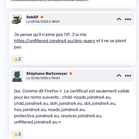
SebGF
Premium
Le 09/06/2025 à 18h57
Je pense qu'il n'aime pas l'IP. J'ai mis
https://unfiltered.joindns4.eu/dns-query
et il ne se plaint
pas.
2
Stéphane Bortzmeyer
Premium
Le 12/06/2025 à 13h04
Oui. Comme dit Firefox « Le certificat est seulement valide
pour les noms suivants : child-noads.joindns4.eu,
child.joindns4.eu, doh.joindns4.eu, dot.joindns4.eu,
hos.joindns4.eu, noads.joindns4.eu,
protective.joindns4.eu, resolver.joindns4.eu,
unfiltered.joindns4.eu »
3