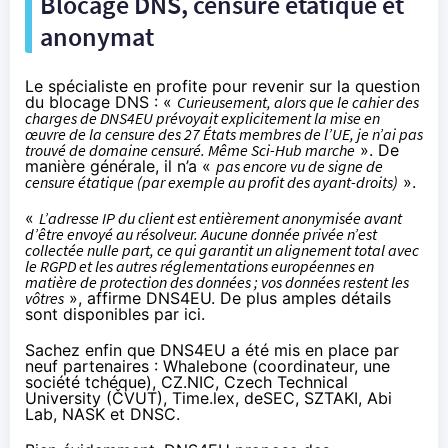
Blocage DNS, censure étatique et
anonymat
Le spécialiste en profite pour revenir sur la question
du blocage DNS : «
Curieusement, alors que le cahier des
charges de DNS4EU prévoyait explicitement la mise en
œuvre de la censure des 27 États membres de l’UE, je n’ai pas
trouvé de domaine censuré. Même Sci-Hub marche
». De
manière générale, il n’a «
pas encore vu de signe de
censure étatique (par exemple au profit des ayant-droits)
».
«
L’adresse IP du client est entièrement anonymisée avant
d’être envoyé au résolveur. Aucune donnée privée n’est
collectée nulle part, ce qui garantit un alignement total avec
le RGPD et les autres réglementations européennes en
matière de protection des données ; vos données restent les
vôtres
», affirme DNS4EU. De plus amples détails
sont
disponibles par ici
.
Sachez enfin que DNS4EU a été mis en place par
neuf partenaires : Whalebone (coordinateur, une
société tchéque), CZ.NIC, Czech Technical
University (ČVUT), Time.lex, deSEC, SZTAKI, Abi
Lab, NASK et DNSC.