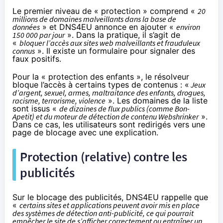
Le premier niveau de « protection » comprend «
20
millions de domaines malveillants dans la base de
données
» et DNS4EU annonce en ajouter «
environ
150 000 par jour
». Dans la pratique, il s’agit de
«
bloquer l’accès aux sites web malveillants et frauduleux
connus
». Il existe
un formulaire
pour signaler des
faux positifs.
Pour la « protection des enfants », le résolveur
bloque l’accès à certains types de contenus : «
Jeux
d’argent, sexuel, armes, maltraitance des enfants, drogues,
racisme, terrorisme, violence
». Les domaines de la liste
sont issus «
de dizaines de flux publics (comme Bon-
Apetit) et du moteur de détection de contenu Webshrinker
».
Dans ce cas, les utilisateurs sont redirigés vers une
page de blocage avec une explication.
Protection (relative) contre les
publicités
Sur le blocage des publicités, DNS4EU rappelle que
«
certains sites et applications peuvent avoir mis en place
des systèmes de détection anti-publicité, ce qui pourrait
empêcher le site de s’afficher correctement ou entraîner un