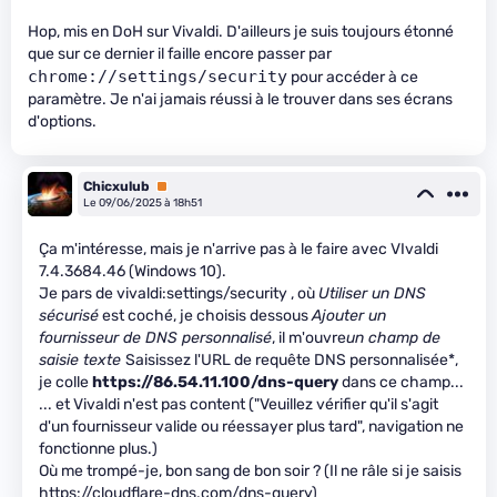
Hop, mis en DoH sur Vivaldi. D'ailleurs je suis toujours étonné
que sur ce dernier il faille encore passer par
chrome://settings/security
pour accéder à ce
paramètre. Je n'ai jamais réussi à le trouver dans ses écrans
d'options.
Chicxulub
Premium
Le 09/06/2025 à 18h51
Ça m'intéresse, mais je n'arrive pas à le faire avec VIvaldi
7.4.3684.46 (Windows 10).
Je pars de vivaldi:settings/security , où
Utiliser un DNS
sécurisé
est coché, je choisis dessous
Ajouter un
fournisseur de DNS personnalisé
, il m'ouvre
un champ de
saisie texte
Saisissez l'URL de requête DNS personnalisée*,
je colle
https://86.54.11.100/dns-query
dans ce champ...
... et Vivaldi n'est pas content ("Veuillez vérifier qu'il s'agit
d'un fournisseur valide ou réessayer plus tard", navigation ne
fonctionne plus.)
Où me trompé-je, bon sang de bon soir ? (Il ne râle si je saisis
https://cloudflare-dns.com/dns-query
)