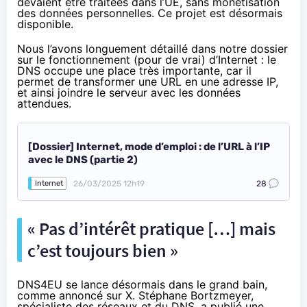
devaient être traitées dans l’UE, sans monétisation
des données personnelles. Ce projet
est désormais
disponible
.
Nous l’avons longuement détaillé dans notre dossier
sur le fonctionnement (pour de vrai) d’Internet : le
DNS occupe une place très importante, car il
permet de transformer une URL en une adresse IP,
et ainsi joindre le serveur avec les données
attendues.
[Dossier] Internet, mode d’emploi : de l’URL à l’IP
avec le DNS (partie 2)
26/03/2025 12h19
28
Internet
« Pas d’intérêt pratique […] mais
c’est toujours bien »
DNS4EU se lance désormais dans le grand bain,
comme annoncé sur X
. Stéphane Bortzmeyer,
spécialiste des réseaux et du DNS, a publié
une