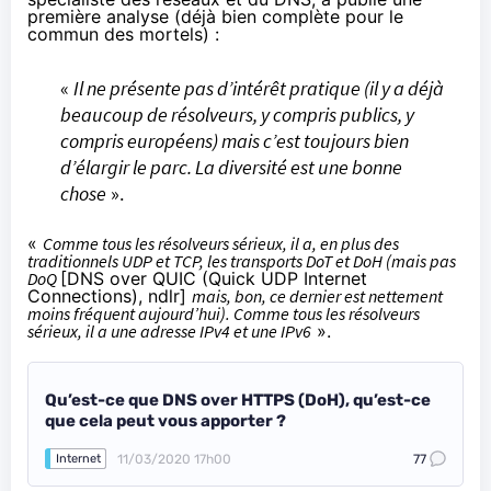
première analyse
(déjà bien complète pour le
commun des mortels) :
«
Il ne présente pas d’intérêt pratique (il y a déjà
beaucoup de résolveurs, y compris publics, y
compris européens) mais c’est toujours bien
d’élargir le parc. La diversité est une bonne
chose
».
«
Comme tous les résolveurs sérieux, il a, en plus des
traditionnels UDP et TCP, les transports DoT et DoH (mais pas
DoQ
[
DNS over QUIC
(
Quick UDP Internet
Connections
), ndlr]
mais, bon, ce dernier est nettement
moins fréquent aujourd’hui). Comme tous les résolveurs
sérieux, il a une adresse IPv4 et une IPv6
».
Qu’est-ce que DNS over HTTPS (DoH), qu’est-ce
que cela peut vous apporter ?
11/03/2020 17h00
77
Internet