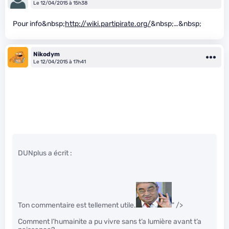
Le 12/04/2015 à 15h38
Pour info&nbsp;
http://wiki.partipirate.org/
&nbsp;…&nbsp;
Nikodym
Le 12/04/2015 à 17h41
DUNplus a écrit :
Ton commentaire est tellement utile.
" />
Comment l’humainite a pu vivre sans t’a lumière avant t’a