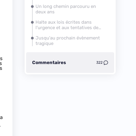
Un long chemin parcouru en
deux ans
Halte aux lois écrites dans
l'urgence et aux tentatives de
freiner le chiffrement
Jusqu'au prochain évènement
tragique
és
Commentaires
s
322
s
 a
r