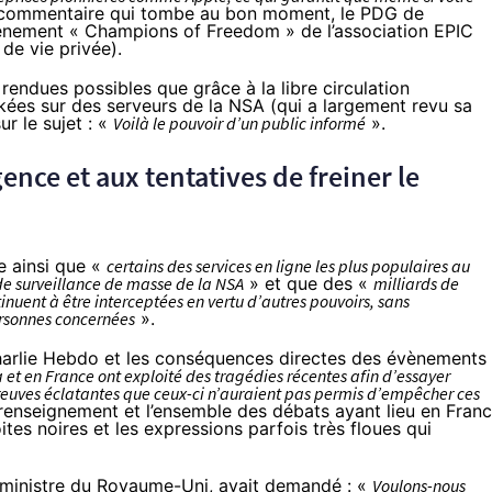
 commentaire
qui tombe au bon moment
, le PDG de
vènement « Champions of Freedom » de l’association EPIC
 de vie privée).
rendues possibles que grâce à la libre circulation
ckées sur des serveurs de la NSA (qui a largement revu sa
ur le sujet : «
Voilà le pouvoir d’un public informé
».
gence et aux tentatives de freiner le
te ainsi que «
certains des services en ligne les plus populaires au
e surveillance de masse de la NSA
» et que des «
milliards de
uent à être interceptées en vertu d’autres pouvoirs, sans
ersonnes concernées
».
harlie Hebdo et les conséquences directes des évènements 
a et en France ont exploité des tragédies récentes afin d’essayer
preuves éclatantes que ceux-ci n’auraient pas permis d’empêcher ces
e renseignement et l’ensemble des débats ayant lieu en Fran
tes noires et les expressions parfois très floues qui
ministre du Royaume-Uni, avait demandé : «
Voulons-nous