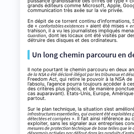
puissance grandissante des offres de type « cl
grands éditeurs comme Microsoft, Apple, Goo
communication
très axée sur la vie privée
.
En dépit de ce torrent continu d’informations,
de «
confortables existences
» aient été mises «
en
trahison, il a vu les journalistes impliqués me
Guardian
, dont les locaux ont été visités par 
détruire des disques et des ordinateurs
.
Un long chemin parcouru en d
Il note pourtant le chemin parcouru en deux an
de la NSA a été déclaré illégal par les tribunaux et dé
Freedom Act
, qui retire le pouvoir à la NSA 
l’absolu, l’agence pourra toujours accéder à ce
des critères plus précis, et de manière ponctuel
cas auparavant). États-Unis, Europe, Amérique
partout.
Sur le plan technique, la situation s’est améli
infrastructures essentielles, qui avaient été exploitées
détectées et corrigées
». Il fait ainsi référence a
exploiter, sans les signaler aux entreprises co
mesures de protection technique de base telles que le 
désormais activées par défaut dans les produits d’ent