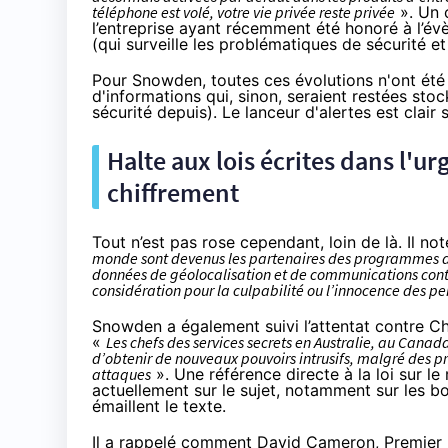
téléphone est volé, votre vie privée reste privée
». Un
l’entreprise ayant récemment été honoré à l’é
(qui surveille les problématiques de sécurité et
Pour Snowden, toutes ces évolutions n'ont été 
d'informations qui, sinon, seraient restées sto
sécurité depuis). Le lanceur d'alertes est clair s
Halte aux lois écrites dans l'ur
chiffrement
Tout n’est pas rose cependant, loin de là. Il no
monde sont devenus les partenaires des programmes d
données de géolocalisation et de communications contin
considération pour la culpabilité ou l’innocence des p
Snowden a également suivi l’attentat contre C
«
Les chefs des services secrets en Australie, au Canad
d’obtenir de nouveaux pouvoirs intrusifs, malgré des 
attaques
». Une référence directe à la loi sur l
actuellement sur le sujet, notamment sur les boi
émaillent le texte.
Il a rappelé comment David Cameron, Premier 