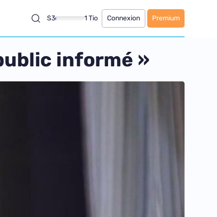
S3
1 Tio
Connexion
Premium
public informé »