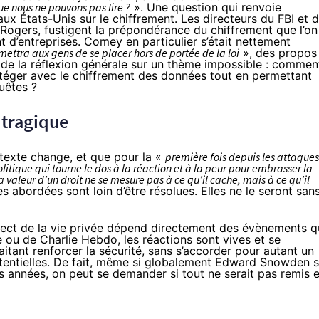
e nous ne pouvons pas lire ?
». Une question qui renvoie
ux États-Unis sur le chiffrement. Les directeurs du FBI et 
 Rogers
, fustigent la prépondérance du chiffrement que l’on
 d’entreprises. Comey en particulier
s’était nettement
ettra aux gens de se placer hors de portée de la loi
», des propos
de la réflexion générale
sur un thème impossible
: commen
rotéger avec le chiffrement des données tout en permettant
uêtes ?
tragique
texte change, et que pour la «
première fois depuis les attaques
itique qui tourne le dos à la réaction et à la peur pour embrasser la
a valeur d’un droit ne se mesure pas à ce qu’il cache, mais à ce qu’il
s abordées sont loin d’être résolues. Elles ne le seront san
spect de la vie privée dépend directement des évènements 
e ou de Charlie Hebdo, les réactions sont vives et se
itant renforcer la sécurité, sans s’accorder pour autant un
potentielles. De fait, même si globalement
Edward Snowden
s
res années, on peut se demander si tout ne serait pas remis 