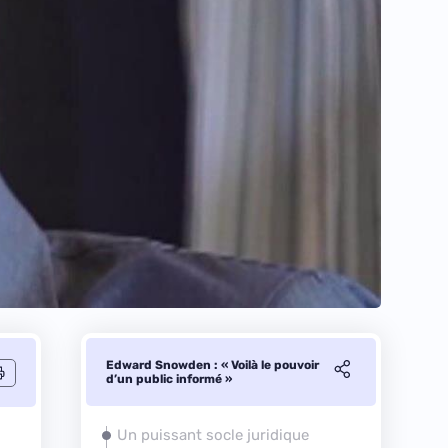
Edward Snowden : « Voilà le pouvoir
d’un public informé »
Un puissant socle juridique