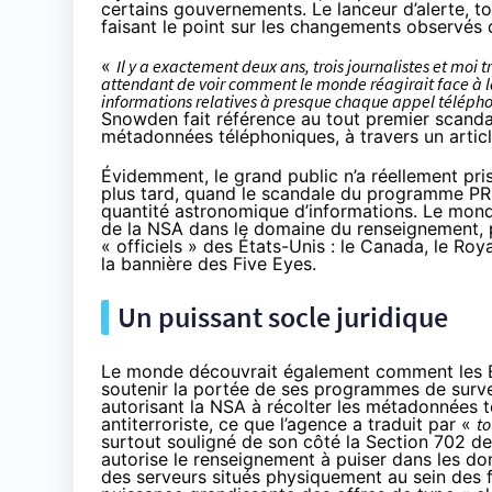
certains gouvernements. Le lanceur d’alerte, to
faisant le point sur les changements observés 
«
Il y a exactement deux ans, trois journalistes et moi
attendant de voir comment le monde réagirait face à la
informations relatives à presque chaque appel télépho
Snowden fait référence au
tout premier scanda
métadonnées téléphoniques, à travers un articl
Évidemment, le grand public n’a réellement pr
plus tard, quand le
scandale du programme P
quantité astronomique d’informations. Le monde
de la NSA dans le domaine du renseignement, p
« officiels » des États-Unis : le Canada, le Roy
la bannière des Five Eyes
.
Un puissant socle juridique
Le monde découvrait également comment les É
soutenir la portée de ses programmes de surve
autorisant la NSA à récolter les métadonnées 
antiterroriste, ce que l’agence a traduit par «
to
surtout souligné de son côté la Section 702 de l
autorise le renseignement à puiser dans les don
des serveurs situés physiquement au sein des f