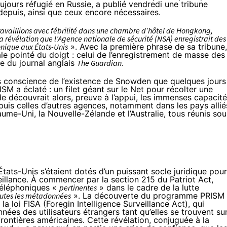
ujours réfugié en Russie, a publié vendredi une tribune
depuis, ainsi que ceux encore nécessaires.
 travaillions avec fébrilité dans une chambre d’hôtel de Hongkong,
 révélation que l’Agence nationale de sécurité (NSA) enregistrait des
nique aux États-Unis
». Avec
la première phrase de sa tribune
,
le pointé du doigt
: celui de l’enregistrement de masse des
e du journal anglais
The Guardian
.
is conscience de l’existence de Snowden que quelques jours
RISM
a éclaté : un filet géant sur le Net pour récolter une
 découvrait alors, preuve à l’appui, les immenses capacit
uis celles d’autres agences, notamment dans les pays allié
aume-Uni, la Nouvelle-Zélande et l’Australie, tous réunis
sou
tats-Unis s’étaient dotés
d’un puissant socle juridique
pour
illance. À commencer par la section 215 du Patriot Act,
téléphoniques «
pertinentes
» dans le cadre de la lutte
utes les métadonnées
». La découverte du programme PRISM
a loi FISA (Foregin Intelligence Surveillance Act), qui
nées des utilisateurs étrangers tant qu’elles se trouvent su
rontières américaines. Cette révélation, conjuguée à la