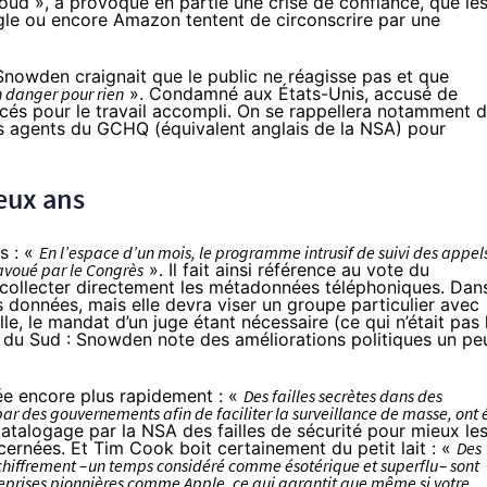
oud », a provoqué en partie une crise de confiance, que le
gle ou encore
Amazon
tentent de circonscrire par une
 Snowden craignait que le public ne réagisse pas et que
 danger pour rien
». Condamné aux États-Unis, accusé de
nacés pour le travail accompli. On se rappellera notamment 
des agents du GCHQ (équivalent anglais de la NSA) pour
eux ans
s : «
En l’espace d’un mois, le programme intrusif de suivi des appel
savoué par le Congrès
». Il fait ainsi référence
au vote du
de collecter directement les métadonnées téléphoniques. Dan
s données, mais elle devra viser un groupe particulier avec
le, le mandat d’un juge étant nécessaire (ce qui n’était pas 
 du Sud : Snowden note des améliorations politiques un pe
orée encore plus rapidement : «
Des failles secrètes dans des
 par des gouvernements afin de faciliter la surveillance de masse, ont 
u catalogage par la NSA des failles de sécurité pour mieux le
ncernées. Et Tim Cook boit certainement du petit lait : «
Des
chiffrement – un temps considéré comme ésotérique et superflu – sont
reprises pionnières comme Apple, ce qui garantit que même si votre