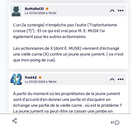
RuMaRoCO
Premium
Le 31/03/2025 à 14h32
L'un (la synergie) n'empêche pas l'autre ("l'optortunisme
crasse (?)") . Et ce qui est vrai pour M. E. MUSK l'ai
également pour les autres actionnaires.
Les actionnaires de X (dont E. MUSK) viennent d'échangé
une vielle carne (X) contre un jeune jeune jument. ( ce n'est
que mon poing de vue).
fred42
Premium
Le 31/03/2025 à 18h54
À partir du moment où les propriétaires de la jeune jument
sont d'accord d'en donner une partie et d’acquérir en
échange une partie de la vieille carne , où est le problème ?
La jeune jument va peut-être se casser une jambe en
sautant un obstacle trop gros pour elle et ne plus valoir que
41
son prix à la boucherie.