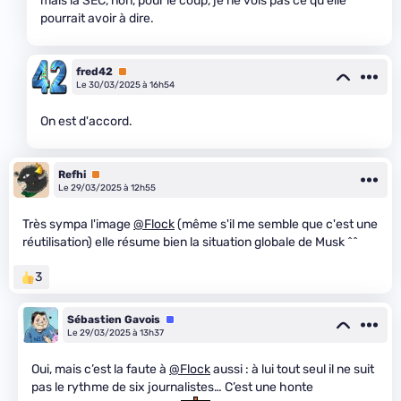
mais la SEC, non, pour le coup, je ne vois pas ce qu'elle
pourrait avoir à dire.
fred42
Premium
Le 30/03/2025 à 16h54
On est d'accord.
Refhi
Premium
Le 29/03/2025 à 12h55
Très sympa l'image
@Flock
(même s'il me semble que c'est une
réutilisation) elle résume bien la situation globale de Musk ^^
3
Sébastien Gavois
Équipe
Le 29/03/2025 à 13h37
Oui, mais c’est la faute à
@Flock
aussi : à lui tout seul il ne suit
pas le rythme de six journalistes… C’est une honte