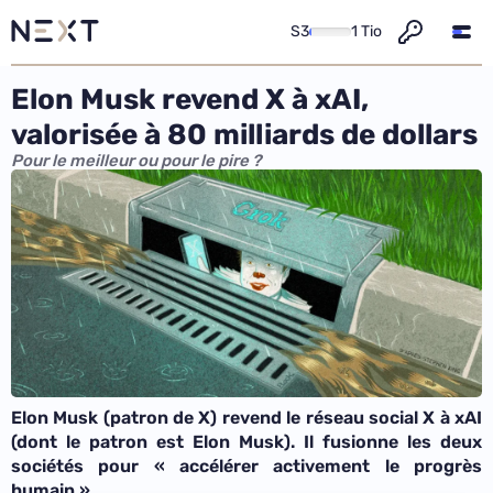
S3
1 Tio
Elon Musk revend X à xAI,
valorisée à 80 milliards de dollars
Pour le meilleur ou pour le pire ?
Elon Musk (patron de X) revend le réseau social X à xAI
(dont le patron est Elon Musk). Il fusionne les deux
sociétés pour «
accélérer activement le progrès
humain
».