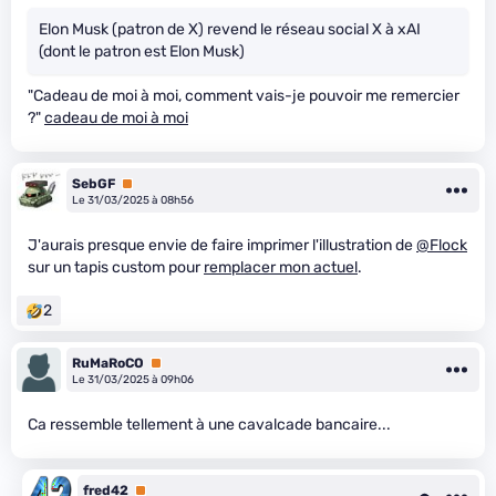
Elon Musk (patron de X) revend le réseau social X à xAI
(dont le patron est Elon Musk)
"Cadeau de moi à moi, comment vais-je pouvoir me remercier
?"
cadeau de moi à moi
SebGF
Premium
Le 31/03/2025 à 08h56
J'aurais presque envie de faire imprimer l'illustration de
@Flock
sur un tapis custom pour
remplacer mon actuel
.
2
RuMaRoCO
Premium
Le 31/03/2025 à 09h06
Ca ressemble tellement à une cavalcade bancaire...
fred42
Premium