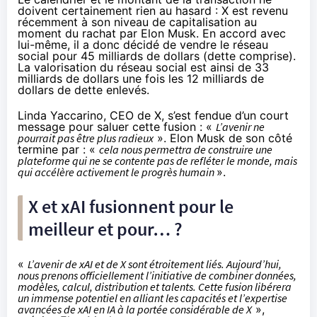
doivent certainement rien au hasard : X est
revenu
récemment à son niveau de capitalisation
au
moment du rachat par Elon Musk. En accord avec
lui-même, il a donc décidé de vendre le réseau
social pour 45 milliards de dollars (dette comprise).
La valorisation du réseau social est ainsi de 33
milliards de dollars une fois les 12 milliards de
dollars de dette enlevés.
Linda Yaccarino, CEO de X, s’est fendue d’
un court
message
pour saluer cette fusion : «
L’avenir ne
pourrait pas être plus radieux
». Elon Musk de son côté
termine par : «
cela nous permettra de construire une
plateforme qui ne se contente pas de refléter le monde, mais
qui accélère activement le progrès humain
».
X et xAI fusionnent pour le
meilleur et pour… ?
«
L’avenir de xAI et de X sont étroitement liés. Aujourd’hui,
nous prenons officiellement l’initiative de combiner données,
modèles, calcul, distribution et talents. Cette fusion libérera
un immense potentiel en alliant les capacités et l’expertise
avancées de xAI en IA à la portée considérable de X
»,