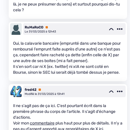
là, je ne peux présumer du sens) et surtout pourquoi dis-tu
cela ?
RuMaRoCO
Premium
Le 31/03/2025 à 12h43
Oui, la calavarie bancaire (emprunté dans une banque pour
remboursé l'emprunt faite auprès d'une autre) ce n'est pas
ça, cependant faire racheté ça dette (enfin celle de X) par
une autre de ses boites (mi a fait penser).
Il s'en sort car ni X (ex. twitter) ni xIA ne sont coté en
Bourse, sinon le SEC lui serait déjà tombé dessus je pense.
fred42
Premium
Modifié le 31/03/2025 à 13h41
Il ne s'agit pas de ça ici. C'est pourtant écrit dans la
première phrase du corps de l'article. Il s'agit d'échange
d'actions.
Voir mon
commentaire
plus haut pour plus de détails. Il n'y a
pas eu d'argent apporté aux propriétaires de X ici.