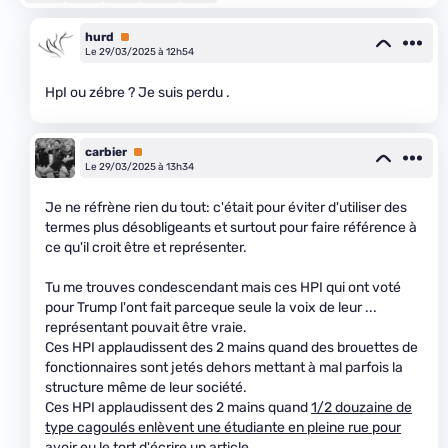
hurd
Premium
Le 29/03/2025 à 12h54
HpI ou zébre ? Je suis perdu .
carbier
Premium
Le 29/03/2025 à 13h34
Je ne réfrène rien du tout: c'était pour éviter d'utiliser des
termes plus désobligeants et surtout pour faire référence à
ce qu'il croit être et représenter.
Tu me trouves condescendant mais ces HPI qui ont voté
pour Trump l'ont fait parceque seule la voix de leur ...
représentant pouvait être vraie.
Ces HPI applaudissent des 2 mains quand des brouettes de
fonctionnaires sont jetés dehors mettant à mal parfois la
structure même de leur société.
Ces HPI applaudissent des 2 mains quand
1/2 douzaine de
type cagoulés enlèvent une étudiante en pleine rue pour
avoir eu le tort d'écrire un article.