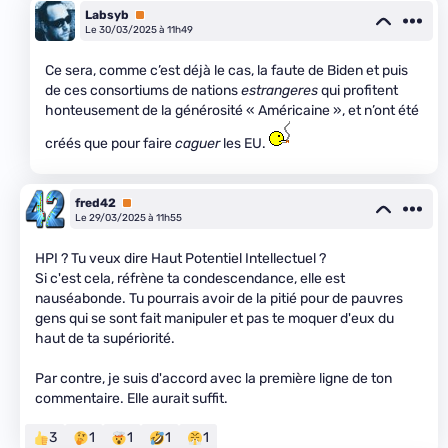
Labsyb
Premium
Le 30/03/2025 à 11h49
Ce sera, comme c’est déjà le cas, la faute de Biden et puis
de ces consortiums de nations
estrangeres
qui profitent
honteusement de la générosité « Américaine », et n’ont été
créés que pour faire
caguer
les EU.
fred42
Premium
Le 29/03/2025 à 11h55
HPI ? Tu veux dire Haut Potentiel Intellectuel ?
Si c'est cela, réfrène ta condescendance, elle est
nauséabonde. Tu pourrais avoir de la pitié pour de pauvres
gens qui se sont fait manipuler et pas te moquer d'eux du
haut de ta supériorité.
Par contre, je suis d'accord avec la première ligne de ton
commentaire. Elle aurait suffit.
3
1
1
1
1