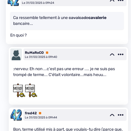
Le 31/03/2025 à 09h24
Ca ressemble tellement à une
cavalcade
cavalerie
bancaire...
En quoi ?
RuMaRoCO
Premium
Le 31/03/2025 à 09h40
:nerveu: Eh non ...c'est pas une erreur .... je ne suis pas
trompé de terme... C'était volontaire...mais heuu...
fred42
Premium
Le 31/03/2025 à 09h44
Bon, terme utilisé mis à part, que voulais-tu dire (parce que,