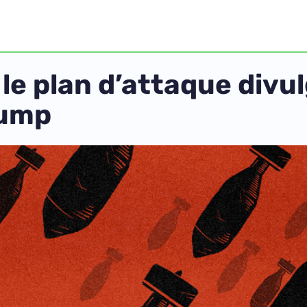
 le plan d’attaque divul
rump