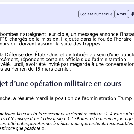
Société numérique
4 min
bombes n’atteignent leur cible, un message annonce l’insta
8 chargés de la mission. Il ajoute dans la foulée l’horaire
rs qui doivent assurer la suite des frappes.
a Défense des États-Unis et distribuée au sein d’une boucl
orcément, répondent certains officiels de l’administration
vélé, lundi, avoir été invité par mégarde à
une conversatio
nes au Yémen du 15 mars dernier
.
et d’une opération militaire en cours
anche, a
résumé
mardi la position de l’administration Trump
listes. Voici les faits concernant sa dernière histoire : 1. Aucun « pla
n’a été envoyé dans la discussion. 3. Le Bureau du conseiller juridiqu
 les différentes plateformes à utiliser pour que les hauts responsables
efficace que possible
».