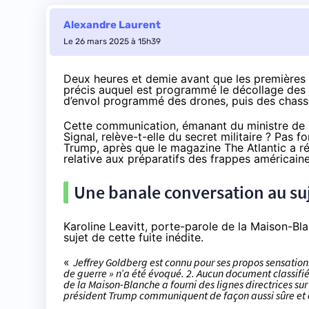
Alexandre Laurent
Le 26 mars 2025 à 15h39
Deux heures et demie avant que les premières 
précis auquel est programmé le décollage des F1
d’envol programmé des drones, puis des chasseu
Cette communication, émanant du ministre de l
Signal, relève-t-elle du secret militaire ? Pas f
Trump, après que le magazine The Atlantic a ré
relative aux préparatifs des frappes américai
Une banale conversation au suj
Karoline Leavitt, porte-parole de la Maison-Bl
sujet de cette fuite inédite.
«
Jeffrey Goldberg est connu pour ses propos sensationna
de guerre » n’a été évoqué. 2. Aucun document classifié 
de la Maison-Blanche a fourni des lignes directrices sur
président Trump communiquent de façon aussi sûre et 