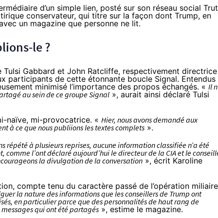
ermédiaire d’un simple lien,
posté
sur son réseau social Trut
tirique conservateur, qui titre sur la façon dont Trump, en
 avec un magazine que personne ne lit.
blions-le ?
e Tulsi Gabbard et John Ratcliffe, respectivement directrice
ux participants de cette étonnante boucle Signal. Entendus
gneusement minimisé l’importance des propos échangés. «
Il n
partagé au sein de ce groupe Signal
», aurait ainsi déclaré Tulsi
i-naïve, mi-provocatrice. «
Hier, nous avons demandé aux
nt à ce que nous publiions les textes complets
».
 répété à plusieurs reprises, aucune information classifiée n’a été
 comme l’ont déclaré aujourd’hui le directeur de la CIA et le conseill
encourageons la divulgation de la conversation
», écrit Karoline
tion
, compte tenu du caractère passé de l’opération miliaire
ulguer la nature des informations que les conseillers de Trump ont
sés, en particulier parce que des personnalités de haut rang de
s messages qui ont été partagés
», estime le magazine.