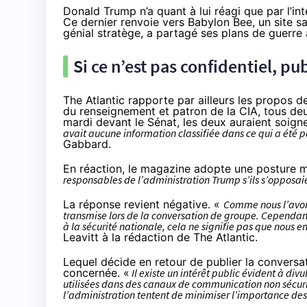
Donald Trump n’a quant à lui réagi que par l’int
Ce dernier renvoie vers Babylon Bee, un site sa
génial stratège, a partagé ses plans de guerre
Si ce n’est pas confidentiel, pu
The Atlantic rapporte par ailleurs les propos d
du renseignement et patron de la CIA, tous de
mardi devant le Sénat, les deux auraient soi
avait aucune information classifiée dans ce qui a été 
Gabbard.
En réaction, le magazine adopte une posture m
responsables de l’administration Trump s’ils s’opposaie
La réponse revient négative. «
Comme nous l’avons
transmise lors de la conversation de groupe. Cependant,
à la sécurité nationale, cela ne signifie pas que nous 
Leavitt à la rédaction de The Atlantic.
Lequel décide en retour de
publier la conversa
concernée. «
Il existe un intérêt public évident à div
utilisées dans des canaux de communication non sécuri
l’administration tentent de minimiser l’importance de