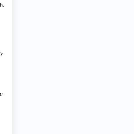
h.
’y
er