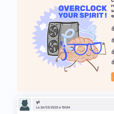
C
r
s
q
yl
Le 26/03/2025 à 15h54