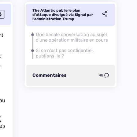
The Atlantic publie le plan
d’attaque divulgué via Signal par
l’administration Trump
nt
Une banale conversation au sujet
d'une opération militaire en cours
Si ce n'est pas confidentiel,
e
publions-le ?
n
Commentaires
48
 au
n
e
 du