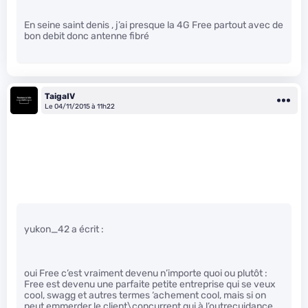
En seine saint denis , j’ai presque la 4G Free partout avec de
bon debit donc antenne fibré
TaigaIV
Le 04/11/2015 à 11h22
yukon_42 a écrit :
oui Free c’est vraiment devenu n’importe quoi ou plutôt :
Free est devenu une parfaite petite entreprise qui se veux
cool, swagg et autres termes ‘achement cool, mais si on
peut emmerder le client\concurrent qui à l’outrecuidance