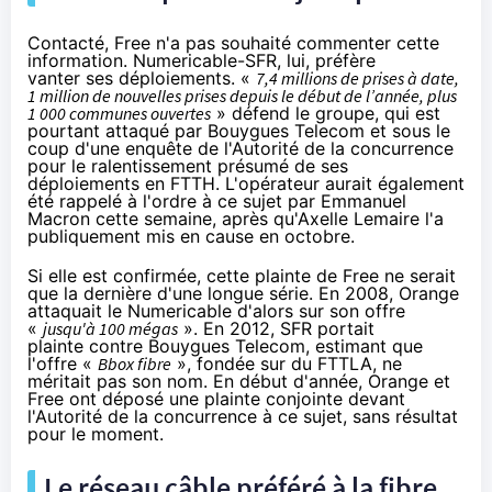
Contacté, Free n'a pas souhaité commenter cette
information.
Numericable
-
SFR
, lui, préfère
vanter ses déploiements.
«
7,4 millions de prises à date,
1 million de nouvelles prises depuis le début de l’année, plus
1 000 communes ouvertes
» défend le groupe, qui est
pourtant
attaqué par Bouygues Telecom
et sous le
coup d'une enquête de l'Autorité de la concurrence
pour le ralentissement présumé de ses
déploiements en FTTH. L'opérateur aurait également
été rappelé à l'ordre
à ce sujet par Emmanuel
Macron cette semaine, après qu'Axelle Lemaire l'a
publiquement mis en cause
en octobre.
Si elle est confirmée, cette plainte de Free ne serait
que la dernière d'une longue série. En 2008,
Orange
attaquait
le
Numericable
d'alors sur son offre
«
jusqu'à 100 mégas
». En 2012,
SFR portait
plainte
contre
Bouygues Telecom
, estimant que
l'offre «
Bbox
fibre
», fondée sur du FTTLA, ne
méritait pas son nom. En début d'année,
Orange et
Free ont déposé
une plainte conjointe devant
l'Autorité de la concurrence à ce sujet, sans résultat
pour le moment.
Le réseau câble préféré à
la fibre