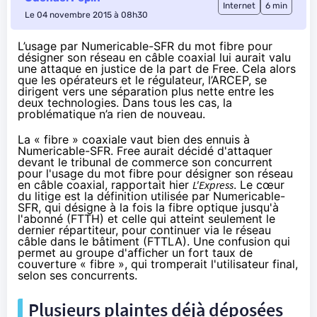
Internet
6 min
Le 04 novembre 2015 à 08h30
L’usage par Numericable-SFR du mot fibre pour
désigner son réseau en câble coaxial lui aurait valu
une attaque en justice de la part de Free. Cela alors
que les opérateurs et le régulateur, l’ARCEP, se
dirigent vers une séparation plus nette entre les
deux technologies.
Dans tous les cas, la
problématique n’a rien de nouveau.
La « fibre » coaxiale vaut bien des ennuis à
Numericable
-
SFR
. Free aurait décidé d'attaquer
devant le tribunal de commerce son concurrent
pour l'usage du mot fibre pour désigner son réseau
en câble coaxial, rapportait hier
L'Express
. Le cœur
du litige est la définition utilisée par
Numericable
-
SFR
, qui désigne à la fois
la fibre
optique jusqu'à
l'abonné (FTTH) et celle qui atteint seulement le
dernier répartiteur, pour continuer via le réseau
câble dans le bâtiment (FTTLA). Une confusion qui
permet au groupe d'afficher un fort taux de
couverture « fibre », qui tromperait l'utilisateur final,
selon ses concurrents.
Plusieurs plaintes déjà déposées