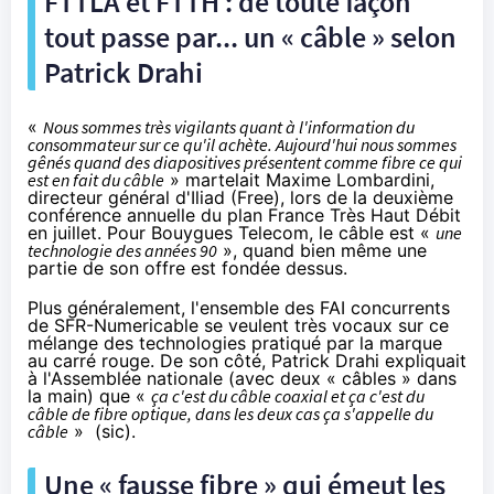
FTTLA et FTTH : de toute façon
tout passe par... un « câble » selon
Patrick Drahi
«
Nous sommes très vigilants quant à l'information du
consommateur sur ce qu'il achète. Aujourd'hui nous sommes
gênés quand des diapositives présentent comme fibre ce qui
est en fait du câble
» martelait Maxime Lombardini,
directeur général d'Iliad (Free), lors de
la deuxième
conférence annuelle
du plan France Très Haut Débit
en juillet. Pour
Bouygues Telecom
, le câble est «
une
technologie des années 90
», quand bien même une
partie de son offre est fondée dessus.
Plus généralement, l'ensemble des
FAI
concurrents
de
SFR
-
Numericable
se veulent très vocaux sur ce
mélange des technologies pratiqué par la marque
au carré rouge. De son côté, Patrick Drahi expliquait
à l'Assemblée nationale (avec deux « câbles » dans
la main) que «
ça c'est du câble coaxial et ça c'est du
câble de fibre optique, dans les deux cas ça s'appelle du
câble
» (sic).
Une « fausse fibre » qui émeut les