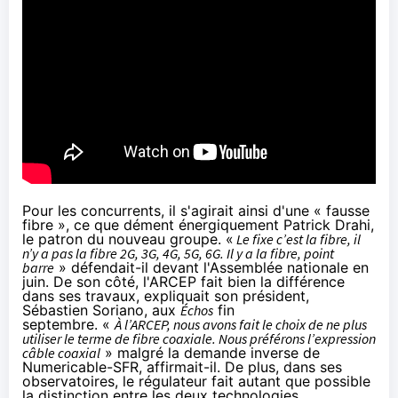
Pour les concurrents, il s'agirait ainsi d'une « fausse
fibre », ce que dément énergiquement Patrick Drahi,
le patron du nouveau groupe. «
Le fixe c’est
la fibre
, il
n’y a pas
la fibre
2G, 3G,
4G
, 5G, 6G. Il y a
la fibre
, point
barre
» défendait-il
devant l'Assemblée nationale
en
juin. De son côté, l'ARCEP fait bien la différence
dans ses travaux, expliquait son président,
Sébastien Soriano,
aux
Échos
fin
septembre. «
À l’ARCEP, nous avons fait le choix de ne plus
utiliser le terme de fibre coaxiale. Nous préférons l’expression
câble coaxial
» malgré la demande inverse de
Numericable
-
SFR
, affirmait-il. De plus, dans ses
observatoires, le régulateur fait autant que possible
la distinction entre les deux technologies.