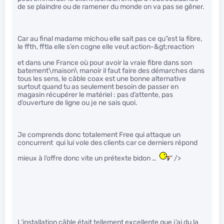
de se plaindre ou de ramener du monde on va pas se gêner.
Car au final madame michou elle sait pas ce qu”est la fibre,
le ffth, fftla elle s’en cogne elle veut action-&gt;reaction
et dans une France où pour avoir la vraie fibre dans son
batement\maison\ manoir il faut faire des démarches dans
tous les sens, le câble coax est une bonne alternative
surtout quand tu as seulement besoin de passer en
magasin récupérer le matériel : pas d’attente, pas
d’ouverture de ligne ou je ne sais quoi.
Je comprends donc totalement Free qui attaque un
concurrent qui lui vole des clients car ce derniers répond
mieux à l’offre donc vite un prétexte bidon …
" />
L’installation câble était tellement excellente que j’ai du la