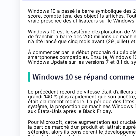
Windows 10 a passé la barre symbolique des 200
score, compte tenu des objectifs affichés. To
vraie présence des utilisateurs sur le Windows 
Windows 10
est le système d’exploitation de Mi
de
franchir la barre des 200 millions de machi
n’a été lancé que cinq mois avant (29 juillet) 
À commencer par le début prochain du déploiem
smartphones
compatibles. Ensuite,
Windows 1
Windows Update sur les versions 7 et 8.1 du s
Windows 10
se répand comme u
Le précédent record de vitesse était d’ailleur
grandi 140 % plus rapidement que son ancêtre
était clairement moindre. La période des fêtes
système, la proportion de machines
Windows 
aux États-Unis après le
Black Friday
.
Pour Microsoft, cette augmentation est crucia
la part de marché d’un produit et l’attrait aup
s’étendre, alors ils considèrent le développeme