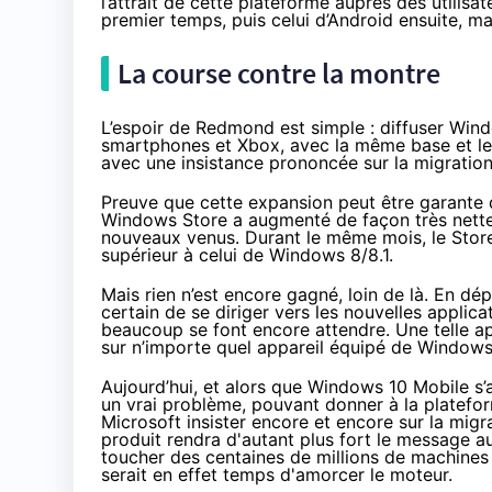
l’attrait de cette plateforme auprès des utilisat
premier temps, puis celui d’Android ensuite, ma
La course contre la montre
L’espoir de Redmond est simple : diffuser
Wind
smartphones
et Xbox, avec la même base et les 
avec une insistance prononcée sur la migratio
Preuve que cette expansion peut être garante d
Windows Store a augmenté de façon très nette 
nouveaux venus. Durant le même mois, le Sto
supérieur à celui de Windows 8/8.1.
Mais rien n’est encore gagné, loin de là. En dé
certain de se diriger vers les nouvelles appli
beaucoup se font encore attendre. Une telle ap
sur n’importe quel appareil équipé de
Windows
Aujourd’hui, et alors que
Windows 10
Mobile s’a
un vrai problème, pouvant donner à la plateform
Microsoft insister encore et encore sur la mig
produit rendra d'autant plus fort le message 
toucher des centaines de millions de machines
serait en effet temps d'amorcer le moteur.