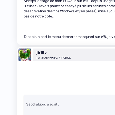
&nbsp;Passage de mon PC Asus sur W10, depuis usage 10
l’utiliser. J’avais pourtant essayé plusieurs astuces c
désactivation des tips Windows et j’en passe), mise à jou
pas de notre côté….
Tant pis, a part le menu demarrer manquant sur W8, je vi
jb18v
Le 05/01/2016 à 09h54
Sebdraluorg a écrit :