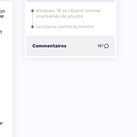
bon
Windows 10
se répand comme
ne
une trainée de poudre
La course contre la montre
t
Commentaires
187
ar