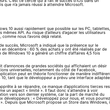
eurs. C’est ce cercle qui a fait le succès d’iOS dans un
is que n’a jamais réussi à atteindre Microsoft.
ows 10
aussi rapidement que possible sur les PC,
tablettes
,
mêmes API. Au risque d’ailleurs d’agacer les utilisateurs
n,
comme nous l’avons déjà relaté
.
e succès, Microsoft a indiqué que la présence sur le
en décembre : 60 % des achats y ont été réalisés par de
re de
Windows 10
a généré un chiffre d’affaires 4,5 fois
pit d’annonces de grandes sociétés qui affichaient un désir
cations universelles, notamment du côté de Facebook,
plication peut en théorie fonctionner de manière indifféren
 10
, tant que le développeur a prévu une interface adaptée
pprête à se répandre, ce manque d’applications tierces res
e un aspect « limité ». Il faut donc s'attendre à voir
ration vers son dernier système, car la part de marché du
aux développeurs : « Développez pour nous, et vous pourre
 ». Depuis que Microsoft propose un Store dans Windows, i