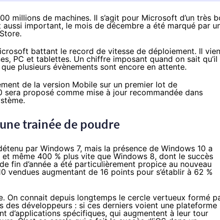
 millions de machines. Il s’agit pour Microsoft d’un très 
ut aussi important, le mois de décembre a été marqué par u
Store.
crosoft battant le record de vitesse de déploiement. Il vien
nes
, PC et
tablettes
. Un chiffre imposant quand on sait qu’il
et que plusieurs évènements sont encore en attente.
ent de la version Mobile sur un premier lot de
0
sera proposé comme mise à jour recommandée dans
ystème.
ne trainée de poudre
s détenu par Windows 7, mais la présence de
Windows 10
a
, et même 400 % plus vite que Windows 8, dont le succès
 de fin d’année a été particulièrement propice au nouveau
10
vendues augmentant de 16 points pour s’établir à 62 %
le. On connait depuis longtemps le cercle vertueux formé p
rès des développeurs : si ces derniers voient une plateforme
nt d’applications spécifiques, qui augmentent à leur tour