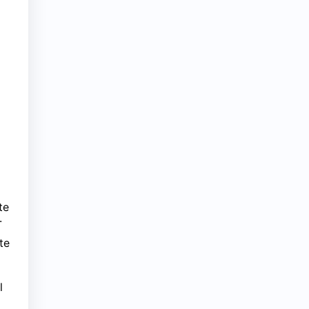
te
.
te
z
l