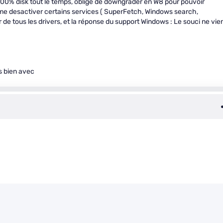
0% disk tout le temps, obligé de downgrader en W8 pour pouvoir
omme desactiver certains services ( SuperFetch, Windows search,
r de tous les drivers, et la réponse du support Windows : Le souci ne vie
s bien avec