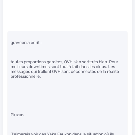
graveen a écrit :
toutes proportions gardées, OVH s’en sort trés bien. Pour
moi leurs downtimes sont tout à fait dans les clous. Les
messages qui trollent OVH sont déconnectés de la réalité
professionnelle.
Pluzun.
J’aimerais voir ces Yaka Faukon dans la situation où ils