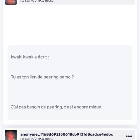
Le 13/02/2016 à 10h49
kwak-kwak a écrit :
Tu as ton lien de peering perso ?
J’ai pas besoin de peering, c’est encore mieux.
anonyme_f168d692f50618cb9f3fd8cadce4e6bc
Le 13/02/2016 à 10h52