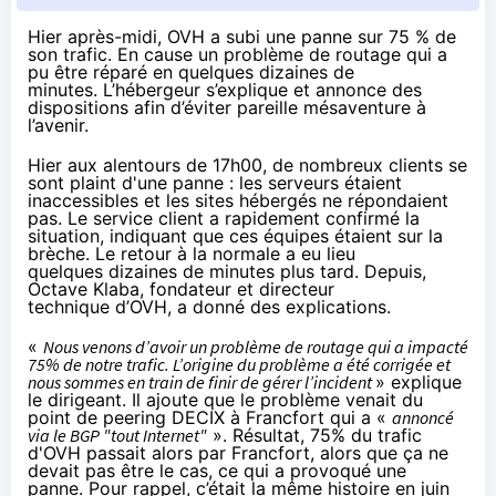
Hier après-midi, OVH a subi une panne sur 75 % de
son trafic. En cause un problème de routage qui a
pu être réparé en quelques dizaines de
minutes. L’hébergeur s’explique et annonce des
dispositions afin d’éviter pareille mésaventure à
l’avenir.
Hier aux alentours de 17h00
, de nombreux clients se
sont plaint d'une panne : les serveurs étaient
inaccessibles et les sites hébergés ne répondaient
pas.
Le service client a rapidement confirmé la
situation
, indiquant que ces équipes étaient sur la
brèche. Le retour à la normale a eu lieu
quelques dizaines de minutes plus tard. Depuis,
Octave Klaba, fondateur et directeur
technique d’OVH,
a donné des explications
.
«
Nous venons d’avoir un problème de routage qui a impacté
75% de notre trafic. L’origine du problème a été corrigée et
nous sommes en train de finir de gérer l’incident
» explique
le dirigeant. Il ajoute que le problème venait du
point de peering DECIX à Francfort qui a «
annoncé
via le BGP "tout Internet"
». Résultat, 75% du trafic
d'OVH passait alors par Francfort, alors que ça ne
devait pas être le cas, ce qui a provoqué une
panne. Pour rappel, c’était la même histoire
en juin