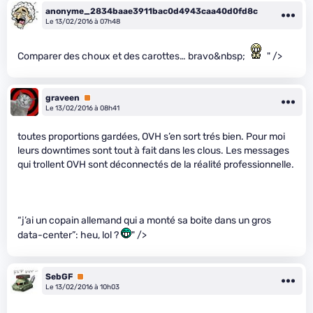
anonyme_2834baae3911bac0d4943caa40d0fd8c
Le 13/02/2016 à 07h48
Comparer des choux et des carottes… bravo&nbsp;
" />
graveen
Premium
Le 13/02/2016 à 08h41
toutes proportions gardées, OVH s’en sort trés bien. Pour moi
leurs downtimes sont tout à fait dans les clous. Les messages
qui trollent OVH sont déconnectés de la réalité professionnelle.
“j’ai un copain allemand qui a monté sa boite dans un gros
data-center”: heu, lol ?
" />
SebGF
Premium
Le 13/02/2016 à 10h03