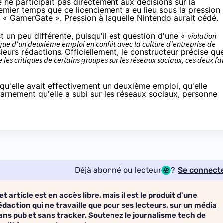
e ne participait pas directement aux décisions sur la
remier temps que ce licenciement a eu lieu sous la pression
u « GamerGate ». Pression à laquelle Nintendo aurait cédé.
t un peu différente, puisqu'il est question d'une «
violation
ique d'un deuxième emploi en conflit avec la culture d'entreprise de
sieurs rédactions
.
Officiellement, le constructeur précise que
les critiques de certains groupes sur
les réseaux sociaux
, ces deux fa
qu'elle avait effectivement un deuxième emploi, qu'elle
arnement qu'elle a subi sur les réseaux sociaux, personne
Déjà abonné ou lecteur
?
Se connect
et article est en accès libre, mais il est le produit d'une
édaction qui ne travaille que pour ses lecteurs, sur un média
ans pub et sans tracker. Soutenez le journalisme tech de