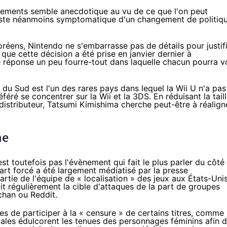
ciements semble anecdotique au vu de ce que l'on peut
reste néanmoins symptomatique d'un changement de politiq
ens, Nintendo ne s'embarrasse pas de détails pour justif
ue cette décision a été prise en janvier dernier à
 réponse un peu fourre-tout dans laquelle chacun pourra v
 du Sud est l'un des rares pays dans lequel la
Wii U
n'a pas
éré se concentrer sur la Wii et la 3DS. En réduisant la tail
e distributeur, Tatsumi Kimishima cherche peut-être à réalign
ne
t toutefois pas l'évènement qui fait le plus parler du côté
t forcé a été largement médiatisé par la presse
partie de l'équipe de « localisation » des jeux aux États-Unis
tait régulièrement la cible d'attaques de la part de groupes
chan ou Reddit.
es de participer à la « censure » de certains titres, comme
tales édulcorent les tenues des personnages féminins afin 