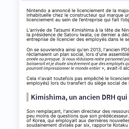
Nintendo a annoncé le licenciement de la majo
inhabituelle chez le constructeur qui marque u
licenciement au sein de l’entreprise qui fait l’
L'arrivée de Tatsumi Kimishima à la tête de Ni
la présidence de Satoru Iwata, ce dernier a déc
entreprise de licencier des employés dans le se
On se souviendra ainsi
qu'en 2013
, l'ancien PD
réclamaient un plan social, lors d'une assembl
année ou presque. S
i nous réduisons notre personnel p
baisserait et je doute sincèrement que des employés qui
pourront impressionner le monde entier
», avait-il al
Cela n'avait toutefois pas empêché le licencie
employés) lors du transfert du siège social de
Kimishima, un ancien DRH qui ta
Son remplaçant, l'ancien directeur des ressour
peu moins de questions que son prédécesseur.
of Korea, qui employait aux dernières nouvelles
soudainement divisés par six,
rapporte Kotaku