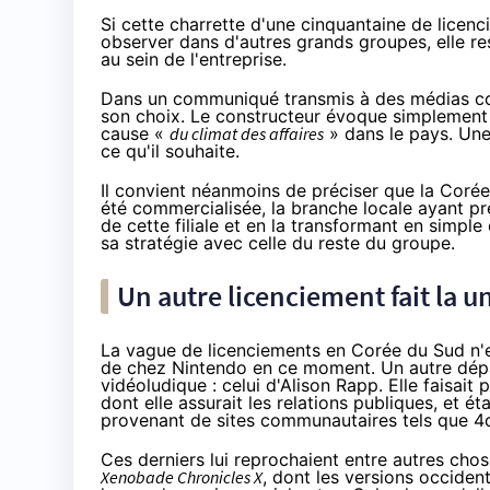
Si cette charrette d'une cinquantaine de licen
observer dans d'autres grands groupes, elle 
au sein de l'entreprise.
Dans un communiqué transmis à des médias coré
son choix. Le constructeur évoque simplement q
cause «
du climat des affaires
» dans le pays. Une
ce qu'il souhaite.
Il convient néanmoins de préciser que la Corée
été commercialisée, la branche locale ayant préf
de cette filiale et en la transformant en simpl
sa stratégie avec celle du reste du groupe.
Un autre licenciement fait la u
La vague de licenciements en Corée du Sud n'es
de chez Nintendo en ce moment. Un autre dépar
vidéoludique : celui d'Alison Rapp. Elle faisait 
dont elle assurait les relations publiques, et é
provenant de sites communautaires tels que 4
Ces derniers lui reprochaient entre autres chos
Xenobade Chronicles X
, dont les versions occiden