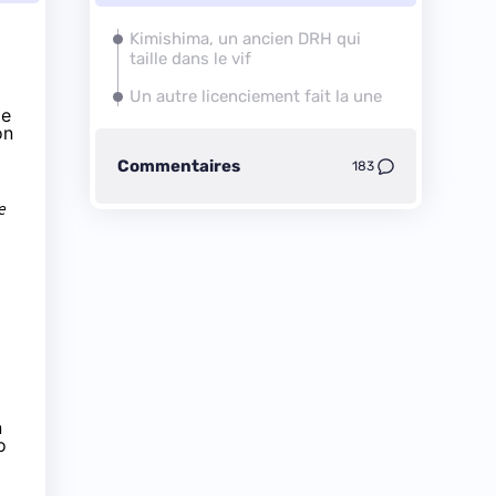
Kimishima, un ancien DRH qui
taille dans le vif
Un autre licenciement fait la une
de
on
Commentaires
183
e
n
o