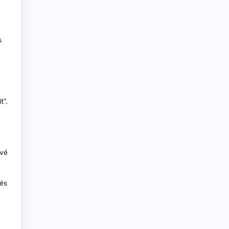
s
t”.
uvé
sés