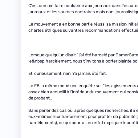
C’est comme faire confiance aux journaux dans l’escarce
journaux et les sources contraires mais non-journalistiq
Le mouvement a en bonne partie réussi sa mission initial
chartes éthiques suivant les recommandations effectué
Lorsque quelqu’un disait “j’ai été harcelé par GamerGa
le&nbsp;harcèlement, nous t’invitons à porter plainte pour 
Et, curieusement, rien n’a jamais été fait.
Le FBI a même mené une enquête sur “les agissements at
assez bien accueilli à l’intérieur du mouvement qui considé
de probant…
Sans parler des cas où, après quelques recherches, il a e
eux-mêmes leur harcèlement pour profiter de publicité g
harcèlements), ce qui pourrait en effet expliquer leur réti