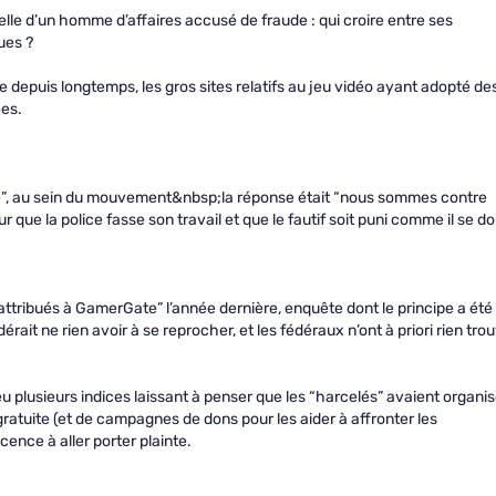
lle d’un homme d’affaires accusé de fraude : qui croire entre ses
ues ?
e depuis longtemps, les gros sites relatifs au jeu vidéo ayant adopté de
es.
te”, au sein du mouvement&nbsp;la réponse était “nous sommes contre
que la police fasse son travail et que le fautif soit puni comme il se doi
tribués à GamerGate” l’année dernière, enquête dont le principe a été
rait ne rien avoir à se reprocher, et les fédéraux n’ont à priori rien tro
u plusieurs indices laissant à penser que les “harcelés” avaient organi
ratuite (et de campagnes de dons pour les aider à affronter les
cence à aller porter plainte.