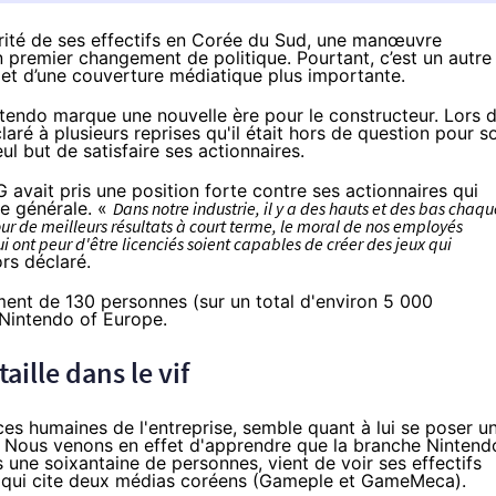
rité de ses effectifs en Corée du Sud, une manœuvre
n premier changement de politique. Pourtant, c’est un autre
objet d’une couverture médiatique plus importante.
ntendo marque une nouvelle ère pour le constructeur. Lors 
laré à plusieurs reprises qu'il était hors de question pour s
ul but de satisfaire ses actionnaires.
G avait pris une position forte contre ses actionnaires qui
ée générale. «
Dans notre industrie, il y a des hauts et des bas chaqu
our de meilleurs résultats à court terme, le moral de nos employés
 ont peur d'être licenciés soient capables de créer des jeux qui
ors déclaré.
ment de 130 personnes (sur un total d'environ 5 000
 Nintendo of Europe.
ille dans le vif
ces humaines de l'entreprise, semble quant à lui se poser u
 Nous venons en effet d'apprendre que la branche Nintend
 une soixantaine de personnes, vient de voir ses effectifs
qui cite deux médias coréens (Gameple et GameMeca).