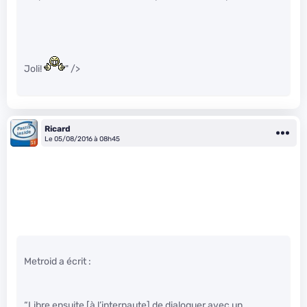
Joli!
" />
Ricard
Le 05/08/2016 à 08h45
Metroid a écrit :
“Libre ensuite [à l’internaute] de dialoguer avec un