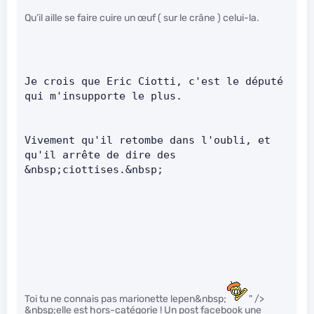
Qu’il aille se faire cuire un œuf ( sur le crâne ) celui-la.
Je crois que Eric Ciotti, c'est le député 
qui m'insupporte le plus.      
Vivement qu'il retombe dans l'oubli, et 
qu'il arrête de dire des 
&nbsp;ciottises.&nbsp;
Toi tu ne connais pas marionette lepen&nbsp;
" />
&nbsp;elle est hors-catégorie ! Un post facebook une