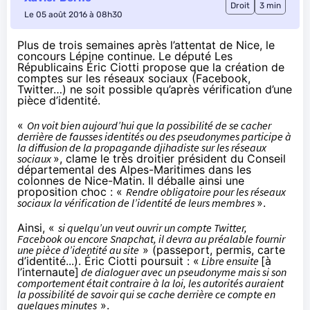
Droit
3 min
Le 05 août 2016 à 08h30
Plus de trois semaines après l’attentat de Nice, le
concours Lépine continue. Le député Les
Républicains Éric Ciotti propose que la création de
comptes sur les réseaux sociaux (Facebook,
Twitter…) ne soit possible qu’après vérification d’une
pièce d’identité.
«
On voit bien aujourd’hui que la possibilité de se cacher
derrière de fausses identités ou des pseudonymes participe à
la diffusion de la propagande djihadiste sur
les réseaux
sociaux
», clame le très droitier président du Conseil
départemental des Alpes-Maritimes dans les
colonnes de
Nice-Matin
. Il déballe ainsi une
proposition choc : «
Rendre obligatoire pour
les réseaux
sociaux
la vérification de l’identité de leurs membres
».
Ainsi, «
si quelqu’un veut ouvrir un compte Twitter,
Facebook ou encore
Snapchat
, il devra au préalable fournir
une pièce d’identité au site
» (passeport, permis, carte
d’identité...). Éric Ciotti poursuit : «
Libre ensuite
[à
l’internaute]
de dialoguer avec un pseudonyme mais si son
comportement était contraire à la loi, les autorités auraient
la possibilité de savoir qui se cache derrière ce compte en
quelques minutes
».