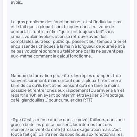
avoir…
Le gros problème des fonctionnaires, c’est l’individualisme
et le fait que la plupart sont bloqués dans leur zone de
confort. Ils font le métier “qu’ils ont toujours fait” sans
jamais vouloir évoluer, et on se retrouve avec des
comptables au trésor public qui passent leur temps à trier et
encaisser des chèques à la main à longueur de journée et à
ne pas vouloir répondre au téléphone car ils ne savent pas
eux-même comment le calcul fonctionne…
Manque de formation peut-être, les règles changent trop
souvent surement, mais surtout que la plupart n’ont rien à
faire de ce qu’ils font et ne pensent qu’à en faire le moins
possible et rentrer chez eux rapidement (Ou arriver à 8h et
repartir à 18h en ayant pointer 9h et travailler 3 (Papotage,
café, glandouilles…)pour cumuler des RTT)
-&gt; C’est la même chose dans le privé d’ailleurs, dans une
grosse boite les presta bossent, les internes font des
réunions/boivent du café (Grosse exagération mais c’est
tout à fait ça). Ca n’a rien de spécifique aux fonctionnaires,