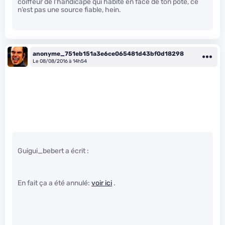
coiffeur de l’handicapé qui habite en face de ton pote, ce
n’est pas une source fiable, hein.
anonyme_751eb151a3e6ce065481d43bf0d18298
Le 08/08/2016 à 14h54
Guigui_bebert a écrit :
En fait ça a été annulé:
voir ici
.