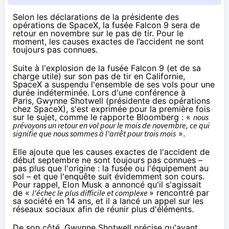
Selon les déclarations de la présidente des
opérations de SpaceX, la fusée Falcon 9 sera de
retour en novembre sur le pas de tir. Pour le
moment, les causes exactes de l’accident ne sont
toujours pas connues.
Suite à l'
explosion de la fusée Falcon 9 (et de sa
charge utile) sur son pas de tir
en Californie,
SpaceX a suspendu l'ensemble de ses vols pour une
durée indéterminée. Lors d'une conférence à
Paris, Gwynne Shotwell (présidente des opérations
chez SpaceX), s'est exprimée pour la première fois
sur le sujet,
comme le rapporte Bloomberg
: «
nous
prévoyons un retour en vol pour le mois de novembre, ce qui
signifie que nous sommes à l'arrêt pour trois mois
».
Elle ajoute que les causes exactes de l'accident de
début septembre ne sont toujours pas connues –
pas plus que l'origine : la fusée ou l'équipement au
sol – et que l'enquête suit évidemment son cours.
Pour rappel,
Elon Musk a annoncé
qu'il s'agissait
de «
l'échec le plus difficile et complexe
» rencontré par
sa société en 14 ans, et il a lancé un appel sur
les
réseaux sociaux
afin de réunir plus d'éléments.
De son côté, Gwynne Shotwell précise qu'avant