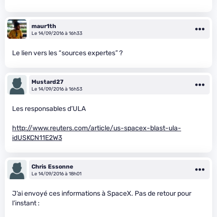
maur1th
Le 14/09/2016 à 16h33
Le lien vers les “sources expertes” ?
Mustard27
Le 14/09/2016 à 16h53
Les responsables d’ULA
http://www.reuters.com/article/us-spacex-blast-ula-
idUSKCN11E2W3
Chris Essonne
Le 14/09/2016 à 18h01
J’ai envoyé ces informations à SpaceX. Pas de retour pour
l’instant :