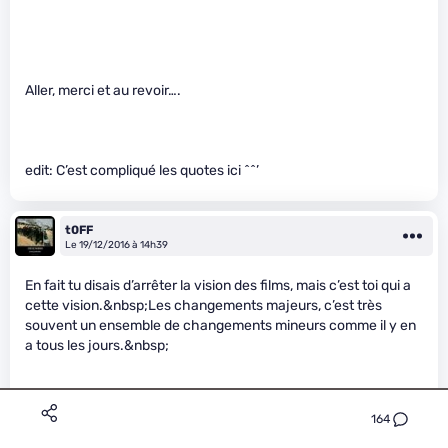
Aller, merci et au revoir….
edit: C’est compliqué les quotes ici ^^’
t0FF
Le 19/12/2016 à 14h39
En fait tu disais d’arrêter la vision des films, mais c’est toi qui a
cette vision.&nbsp;Les changements majeurs, c’est très
souvent un ensemble de changements mineurs comme il y en
a tous les jours.&nbsp;
164
&nbsp;PS : les révolutions n’existent plus ? Tu devrais mettre
un peu de coté l’actualité locale et t’intéresser au monde dans