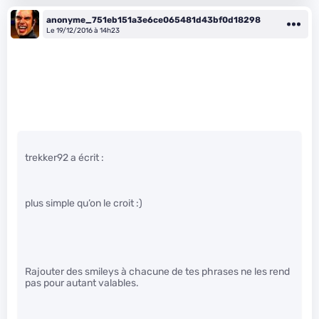
anonyme_751eb151a3e6ce065481d43bf0d18298
Le 19/12/2016 à 14h23
trekker92 a écrit :
plus simple qu’on le croit :)
Rajouter des smileys à chacune de tes phrases ne les rend
pas pour autant valables.