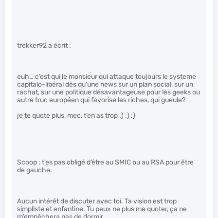
trekker92 a écrit :
euh… c’est qui le monsieur qui attaque toujours le systeme
capitalo-libéral dès qu’une news sur un plan social, sur un
rachat, sur une politique désavantageuse pour les geeks ou
autre truc européen qui favorise les riches, qui gueule?
je te quote plus, mec, t’en as trop :) :) :)
Scoop : t’es pas obligé d’être au SMIC ou au RSA pour être
de gauche.
Aucun intérêt de discuter avec toi. Ta vision est trop
simpliste et enfantine. Tu peux ne plus me quoter, ça ne
m’empêchera pas de dormir.