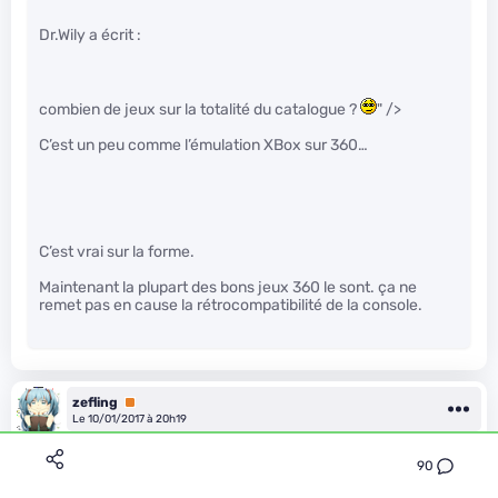
Dr.Wily a écrit :
combien de jeux sur la totalité du catalogue ?
" />
C’est un peu comme l’émulation XBox sur 360…
C’est vrai sur la forme.
Maintenant la plupart des bons jeux 360 le sont. ça ne
remet pas en cause la rétrocompatibilité de la console.
zefling
Premium
Le 10/01/2017 à 20h19
Réflexion stupide, j’arrivais à avoir du 1600×1200 sur une
90
GeForce 256
et très fluide. Comme je fais tourner certains jeux