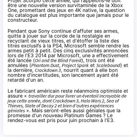
Projet Scorpio cette année, qui rappelons-le doit
être une nouvelle version survitaminée de la
Xbox
One
, promettant des jeux en 4K native, la question
du catalogue est plus importante que jamais pour le
constructeur.
Pendant que Sony continue d'affuter ses armes,
quitte à jouer sur la corde de la nostalgie
en
recyclant de vieux titres, et d'étoffer la liste des
titres exclusifs à la
PS4
, Microsoft semble rendre les
armes petit à petit. Des cinq exclusivités annoncées
lors de l'E3 2014 par Microsoft, une a effectivement
été lancée (
Ori and the Blind Forest
), trois ont été
annulées (
Phantom Dust
,
Project Spark
et
Scalebound
) et
la dernière,
Crackdown 3
, nourrit quant à elle bon
nombre d'incertitudes, son lancement ayant été
retardé d'un an.
Le fabricant américain reste néanmoins optimiste et
assure «
travailler dur pour livrer un éventail incroyable de
jeux cette année, dont Crackdown 3, Halo Wars 2, Sea of
Thieves, State of Decay 2 et bien d'autres expériences
géniales
». Mais seront-elles aussi géniales que la
promesse d'un nouveau Platinum Games ? Le
rendez-vous est pris pour juin prochain à l'E3.