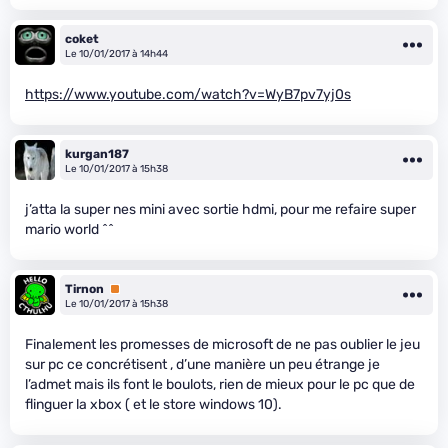
coket
Le 10/01/2017 à 14h44
https://www.youtube.com/watch?v=WyB7pv7yj0s
kurgan187
Le 10/01/2017 à 15h38
j’atta la super nes mini avec sortie hdmi, pour me refaire super
mario world ^^
Tirnon
Premium
Le 10/01/2017 à 15h38
Finalement les promesses de microsoft de ne pas oublier le jeu
sur pc ce concrétisent , d’une manière un peu étrange je
l’admet mais ils font le boulots, rien de mieux pour le pc que de
flinguer la xbox ( et le store windows 10).