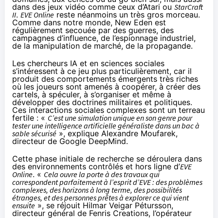
dans des jeux vidéo comme ceux d’
Atari
ou
StarCraft
II
.
EVE Online
reste néanmoins un très gros morceau.
Comme dans notre monde, New Eden est
régulièrement secouée par des guerres, des
campagnes d’influence, de l’espionnage industriel,
de la manipulation de marché, de la propagande.
Les chercheurs IA et en sciences sociales
s’intéressent à ce jeu plus particulièrement, car il
produit des comportements émergents très riches
où les joueurs sont amenés à coopérer, à créer des
cartels, à spéculer, à s’organiser et même à
développer des doctrines militaires et politiques.
Ces interactions sociales complexes sont un terreau
fertile : «
C’est une simulation unique en son genre pour
tester une intelligence artificielle généraliste dans un bac à
sable sécurisé
»,
explique
Alexandre Moufarek,
directeur de Google DeepMind.
Cette phase initiale de recherche se déroulera dans
des environnements contrôlés et hors ligne d’
EVE
Online
. «
Cela ouvre la porte à des travaux qui
correspondent parfaitement à l’esprit d’EVE : des problèmes
complexes, des horizons à long terme, des possibilités
étranges, et des personnes prêtes à explorer ce qui vient
ensuite
», se réjouit Hilmar Veigar Pétursson,
directeur général de Fenris Creations, l’opérateur