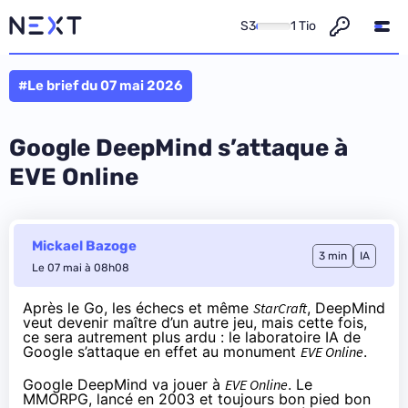
S3
1 Tio
#Le brief du 07 mai 2026
Google DeepMind s’attaque à
EVE Online
Mickael Bazoge
3 min
IA
Le 07 mai à 08h08
Après le
Go
, les
échecs
et même
StarCraft
, DeepMind
veut devenir maître d’un autre jeu, mais cette fois,
ce sera autrement plus ardu : le laboratoire IA de
Google s’attaque en effet au monument
EVE Online
.
Google DeepMind va jouer à
EVE Online
. Le
MMORPG, lancé en 2003 et toujours bon pied bon