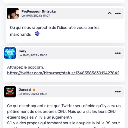
ProFesseur Onizuka
Le 11/01/2021 à 11h07
Ou qui nous rapproche de l’idiocratie voulu par les
marchands
Inny
Le 11/01/2021 à 11h05
Attrapez le popcorn.
https://twitter.com/bitburner/status/1348558563019427842
Jarodd
Premium
Le 11/01/2021 à 11h08
Ce qui est choquant c’est que Twitter seul décide qu’il y a eu un
piétinement de ces propres CGU. Mais qui a dit les leurs CGU
étaient légales ? Il y a un jugement ?
S’il y a des propos qui tombent sous le coup de la loi, le RS peut