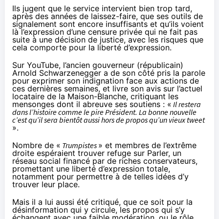
Ils jugent que le service intervient bien trop tard,
après des années de laissez-faire, que ses outils de
signalement sont encore insuffisants et qu’ils voient
là
l’expression d’une censure privée
qui ne fait pas
suite à une décision de justice, avec
les risques que
cela comporte
pour la liberté d’expression.
Sur YouTube
, l’ancien gouverneur (républicain)
Arnold Schwarzenegger a de son côté pris la parole
pour exprimer son indignation face aux actions de
ces dernières semaines, et livre son avis sur l’actuel
locataire de la Maison-Blanche, critiquant les
mensonges dont il abreuve ses soutiens : «
Il restera
dans l’histoire comme le pire Président. La bonne nouvelle
c’est qu’il sera bientôt aussi hors de propos qu’un vieux tweet
».
Nombre de «
Trumpistes
» et membres de l’extrême
droite espéraient trouver refuge sur Parler, un
réseau social financé
par de riches conservateurs
,
promettant une liberté d’expression totale,
notamment pour permettre à de telles idées d’y
trouver leur place.
Mais il a lui aussi été critiqué, que ce soit pour la
désinformation qui y circule, les propos qui s’y
échangent avec une faible modération, ou le rôle