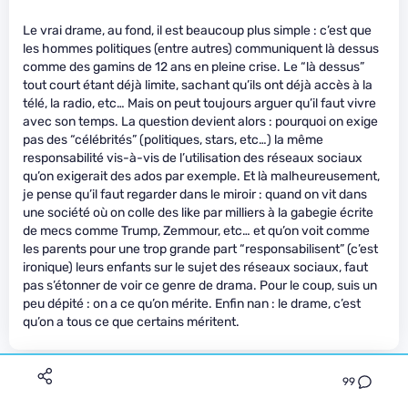
Le vrai drame, au fond, il est beaucoup plus simple : c’est que
les hommes politiques (entre autres) communiquent là dessus
comme des gamins de 12 ans en pleine crise. Le “là dessus”
tout court étant déjà limite, sachant qu’ils ont déjà accès à la
télé, la radio, etc… Mais on peut toujours arguer qu’il faut vivre
avec son temps. La question devient alors : pourquoi on exige
pas des “célébrités” (politiques, stars, etc…) la même
responsabilité vis-à-vis de l’utilisation des réseaux sociaux
qu’on exigerait des ados par exemple. Et là malheureusement,
je pense qu’il faut regarder dans le miroir : quand on vit dans
une société où on colle des like par milliers à la gabegie écrite
de mecs comme Trump, Zemmour, etc… et qu’on voit comme
les parents pour une trop grande part “responsabilisent” (c’est
ironique) leurs enfants sur le sujet des réseaux sociaux, faut
pas s’étonner de voir ce genre de drama. Pour le coup, suis un
peu dépité : on a ce qu’on mérite. Enfin nan : le drame, c’est
qu’on a tous ce que certains méritent.
skankhunt42
99
Le 11/01/2021 à 11h36