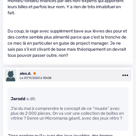
montés/fondés/financés par des non-experts qui apportent
leurs billes et parfois leur nom. Y a rien de très inhabituel en
fait.
Du coup, la rage avec supplément bave aux lèvres des pour et
des contre semble plus alimenté parce que c’est la tronche de
ce mec là en particulier en guise de project manager. Je ne
sais pas s’il est clivant de base mais théoriquement on devrait
tous pouvoir passer outre, non?
alex.d.
Premium
Le 07/11/2023 à 15h08
Jarodd
a dit:
J’ai du mal à comprendre le concept de ce “musée” avec
plus de 2 000 pièces. On va voir une collection de boîtes en
vitrine ? Genre un Micromania géant, avec des jeux rétro ?
J’ose espérer qu’il y aura des jeux jouables, des bornes