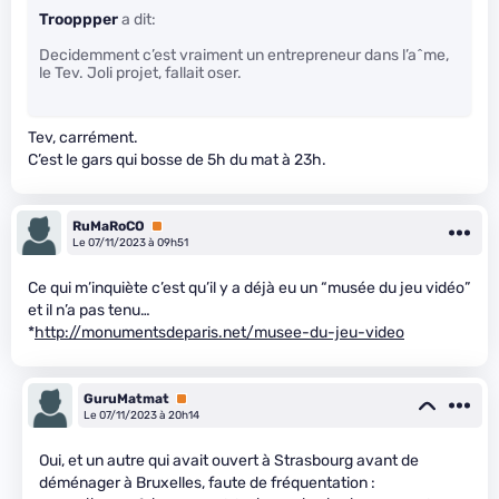
Trooppper
a dit:
Decidemment c’est vraiment un entrepreneur dans l’a^me,
le Tev. Joli projet, fallait oser.
Tev, carrément.
C’est le gars qui bosse de 5h du mat à 23h.
RuMaRoCO
Premium
Le 07/11/2023 à 09h51
Ce qui m’inquiète c’est qu’il y a déjà eu un “musée du jeu vidéo”
et il n’a pas tenu…
*
http://monumentsdeparis.net/musee-du-jeu-video
GuruMatmat
Premium
Le 07/11/2023 à 20h14
Oui, et un autre qui avait ouvert à Strasbourg avant de
déménager à Bruxelles, faute de fréquentation :