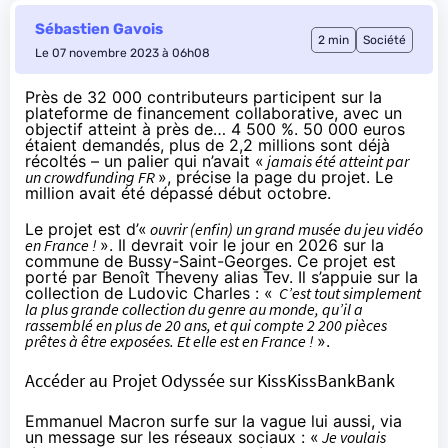
Sébastien Gavois
2 min
Société
Le 07 novembre 2023 à 06h08
Près de 32 000 contributeurs participent sur la
plateforme de financement collaborative, avec un
objectif atteint à près de… 4 500 %. 50 000 euros
étaient demandés, plus de 2,2 millions sont déjà
récoltés – un palier qui n’avait «
jamais été atteint par
un crowdfunding FR
», précise la page du projet. Le
million avait été dépassé début octobre.
Le projet est d’«
ouvrir (enfin) un grand musée du jeu vidéo
en France !
». Il devrait voir le jour en 2026 sur la
commune de Bussy-Saint-Georges. Ce projet est
porté par Benoît Theveny alias Tev. Il s’appuie sur la
collection de Ludovic Charles : «
C’est tout simplement
la plus grande collection du genre au monde, qu’il a
rassemblé en plus de 20 ans, et qui compte 2 200 pièces
prêtes à être exposées. Et elle est en France !
».
Accéder au Projet Odyssée sur KissKissBankBank
Emmanuel Macron surfe sur la vague lui aussi, via
un message sur les réseaux sociaux : «
Je voulais