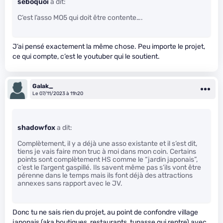
seboquoi
a dit:
C’est l’asso MO5 qui doit être contente….
J’ai pensé exactement la même chose. Peu importe le projet,
ce qui compte, c’est le youtuber qui le soutient.
Galak_
Le 07/11/2023 à 11h20
shadowfox
a dit:
Complètement, il y a déjà une asso existante et il s’est dit,
tiens je vais faire mon truc à moi dans mon coin. Certains
points sont complètement HS comme le “jardin japonais”,
c’est le l’argent gaspillé. Ils savent même pas s’ils vont être
pérenne dans le temps mais ils font déjà des attractions
annexes sans rapport avec le JV.
Donc tu ne sais rien du projet, au point de confondre village
japonais (aka boutiques, restaurants, tunasse qui rentre) avec