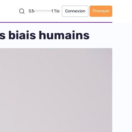
S3
1 Tio
Connexion
Premium
es biais humains