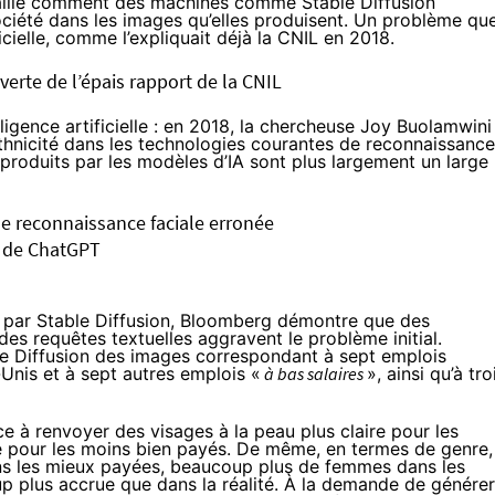
ille
comment des machines comme Stable Diffusion
ociété dans les images qu’elles produisent. Un problème qu
ficielle, comme l’expliquait déjà la CNIL en 2018.
uverte de l’épais rapport de la CNIL
elligence artificielle : en 2018, la chercheuse Joy Buolamwini
thnicité dans les technologies courantes de reconnaissance
 produits par les modèles d’IA sont plus largement un large
de reconnaissance faciale erronée
es de ChatGPT
 par Stable Diffusion, Bloomberg démontre que des
es requêtes textuelles aggravent le problème initial.
ble Diffusion des images correspondant à sept emplois
-Unis et à sept autres emplois «
à bas salaires
», ainsi qu’à tro
e à renvoyer des visages à la peau plus claire pour les
e pour les moins bien payés. De même, en termes de genre,
s les mieux payées, beaucoup plus de femmes dans les
p plus accrue que dans la réalité. À la demande de générer