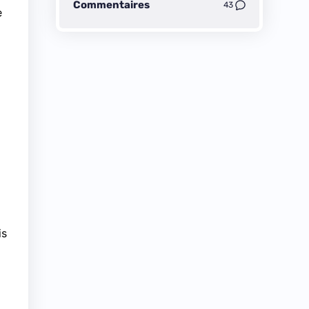
Commentaires
43
e
is