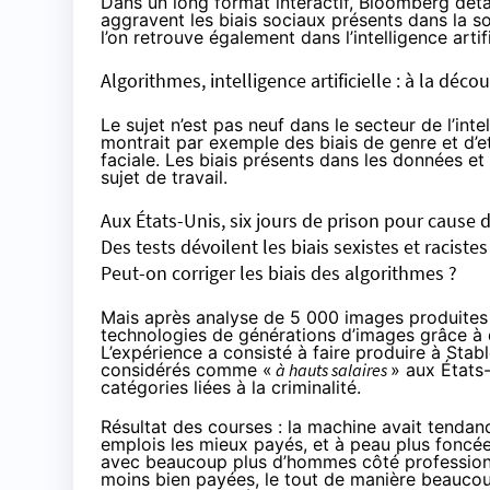
Dans un long format interactif, Bloomberg
déta
aggravent les biais sociaux présents dans la s
l’on retrouve également dans l’intelligence arti
Algorithmes, intelligence artificielle : à la déco
Le sujet n’est pas neuf dans le secteur de l’int
montrait
par exemple des biais de genre et d’e
faciale. Les biais présents dans les données et
sujet de travail.
Aux États-Unis, six jours de prison pour cause 
Des tests dévoilent les biais sexistes et racist
Peut-on corriger les biais des algorithmes ?
Mais après analyse de 5 000 images produites
technologies de générations d’images grâce à d
L’expérience a consisté à faire produire à Sta
considérés comme «
à hauts salaires
» aux États
catégories liées à la criminalité.
Résultat des courses : la machine avait tendanc
emplois les mieux payés, et à peau plus foncé
avec beaucoup plus d’hommes côté profession
moins bien payées, le tout de manière beaucou