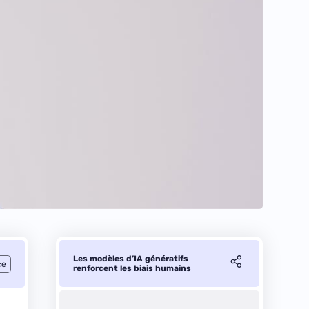
Les modèles d’IA génératifs
ce
renforcent les biais humains