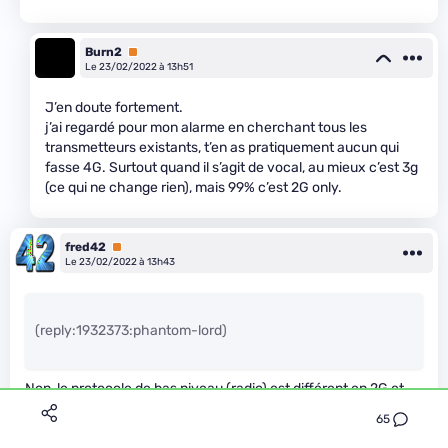
Burn2
Premium
Le 23/02/2022 à 13h51
J’en doute fortement.
j’ai regardé pour mon alarme en cherchant tous les
transmetteurs existants, t’en as pratiquement aucun qui
fasse 4G. Surtout quand il s’agit de vocal, au mieux c’est 3g
(ce qui ne change rien), mais 99% c’est 2G only.
fred42
Premium
Le 23/02/2022 à 13h43
(reply:1932373:phantom-lord)
Non, le protocole de bas niveau (radio) est différent en 2G et
3G, donc un système qui ne connaît que la 2G ne saura pas
65
utiliser un réseau 3G.