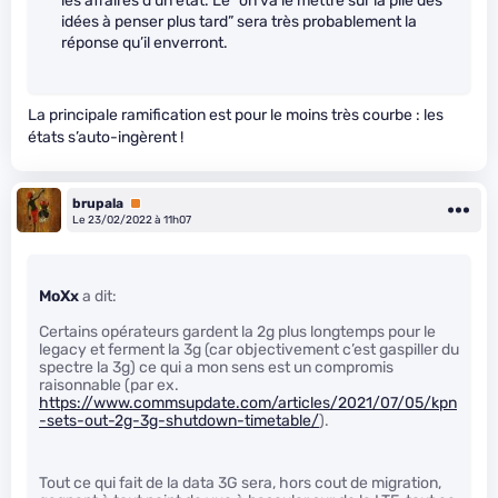
les affaires d’un état. Le “on va le mettre sur la pile des
idées à penser plus tard” sera très probablement la
réponse qu’il enverront.
La principale ramification est pour le moins très courbe : les
états s’auto-ingèrent !
brupala
Premium
Le 23/02/2022 à 11h07
MoXx
a dit:
Certains opérateurs gardent la 2g plus longtemps pour le
legacy et ferment la 3g (car objectivement c’est gaspiller du
spectre la 3g) ce qui a mon sens est un compromis
raisonnable (par ex.
https://www.commsupdate.com/articles/2021/07/05/kpn
-sets-out-2g-3g-shutdown-timetable/
).
Tout ce qui fait de la data 3G sera, hors cout de migration,