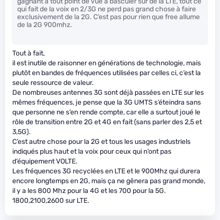
gagnant à tout point de vue à basculer sur de la LTE, tout ce
qui fait de la voix en 2/3G ne perd pas grand chose à faire
exclusivement de la 2G. C’est pas pour rien que free allume
de la 2G 900mhz.
Tout à fait,
il est inutile de raisonner en générations de technologie, mais
plutôt en bandes de fréquences utilisées par celles ci, c’est la
seule ressource de valeur.
De nombreuses antennes 3G sont déjà passées en LTE sur les
mêmes fréquences, je pense que la 3G UMTS s’éteindra sans
que personne ne s’en rende compte, car elle a surtout joué le
rôle de transition entre 2G et 4G en fait (sans parler des 2,5 et
3,5G).
C’est autre chose pour la 2G et tous les usages industriels
indiqués plus haut et la voix pour ceux qui n’ont pas
d’équipement VOLTE.
Les fréquences 3G recyclées en LTE et le 900Mhz qui durera
encore longtemps en 2G, mais ça ne gênera pas grand monde,
il y a les 800 Mhz pour la 4G et les 700 pour la 5G.
1800,2100,2600 sur LTE.