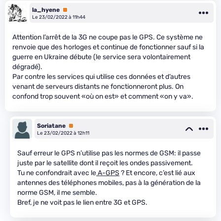
la_hyene
Premium
Le 23/02/2022 à 11h44
Attention l’arrêt de la 3G ne coupe pas le GPS. Ce système ne
renvoie que des horloges et continue de fonctionner sauf si la
guerre en Ukraine débute (le service sera volontairement
dégradé).
Par contre les services qui utilise ces données et d’autres
venant de serveurs distants ne fonctionneront plus. On
confond trop souvent «où on est» et comment «on y va».
Soriatane
Premium
Le 23/02/2022 à 12h11
Sauf erreur le GPS n’utilise pas les normes de GSM: il passe
juste par le satellite dont il reçoit les ondes passivement.
Tu ne confondrait avec le
A-GPS
? Et encore, c’est lié aux
antennes des téléphones mobiles, pas à la génération de la
norme GSM, il me semble.
Bref, je ne voit pas le lien entre 3G et GPS.