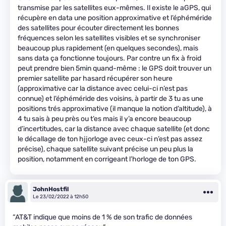
transmise par les satellites eux-mêmes. Il existe le aGPS, qui
récupère en data une position approximative et l’éphéméride
des satellites pour écouter directement les bonnes
fréquences selon les satellites visibles et se synchroniser
beaucoup plus rapidement (en quelques secondes), mais
sans data ça fonctionne toujours. Par contre un fix à froid
peut prendre bien 5min quand-même : le GPS doit trouver un
premier satellite par hasard récupérer son heure
(approximative car la distance avec celui-ci n’est pas
connue) et l’éphéméride des voisins, à partir de 3 tu as une
positions trés approximative (il manque la notion d’altitude), à
4 tu sais à peu près ou t’es mais il y’a encore beaucoup
d’incertitudes, car la distance avec chaque satellite (et donc
le décallage de ton hjjorloge avec ceux-ci n’est pas assez
précise), chaque satellite suivant précise un peu plus la
position, notamment en corrigeant l’horloge de ton GPS.
JohnHostfil
Le 23/02/2022 à 12h50
“AT&T indique que moins de 1 % de son trafic de données