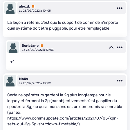
alex.d.
Premium
Le 23/02/2022 à 10h05
La leçon à retenir, c’est que le support de comm de n’importe
quel système doit être pluggable, pour être remplaçable.
Soriatane
Premium
Le 23/02/2022 à 12h03
+1
MoXx
Le 23/02/2022 à 10h09
Certains opérateurs gardent la 2g plus longtemps pour le
legacy et ferment la 3g (car objectivement c’est gaspiller du
spectre la 3g) ce qui a mon sens est un compromis raisonnable
(par ex.
https://www.commsupdate.com/articles/2021/07/05/kpn-
sets-out-2g-3g-shutdown-timetable/
).