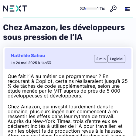
S3
1 Tio
Chez Amazon, les développeurs
sous pression de l’IA
Mathilde Saliou
2 min
Logiciel
Le 26 mai 2025 à 14h33
Que fait l’IA au métier de programmeur ? En
recourant à Copilot, certains réaliseraient jusqu’à 25
% de tâches de code supplémentaires, selon une
étude
menée par le MIT auprès de près de 5 000
développeuses et développeurs.
Chez Amazon, qui investit
lourdement
dans le
domaine, plusieurs ingénieurs commencent à en
ressentir les effets dans leur rythme de travail.
Auprès du New-York Times
, trois d’entre eux se
déclarent incités à utiliser de l’IA pour travailler, et
voir les objectifs de production revus à la hausse.
Alors que certaines fonctionnalités devaient jusque-