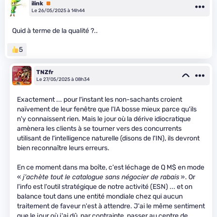
ilink
Premium
Le 26/05/2025 à 14h44
Quid à terme de la qualité ?..
5
TNZfr
Le 27/05/2025 à 08h34
Exactement ... pour l'instant les non-sachants croient
naïvement de leur fenêtre que l'IA bosse mieux parce qu'ils
n'y connaissent rien. Mais le jour où la dérive idiocratique
amènera les clients à se tourner vers des concurrents
utilisant de l'intelligence naturelle (disons de l'IN), ils devront
bien reconnaître leurs erreurs.
En ce moment dans ma boîte, c'est léchage de Q M$ en mode
«
j'achète tout le catalogue sans négocier de rabais
». Or
l'info est l'outil stratégique de notre activité (ESN) ... et on
balance tout dans une entité mondiale chez qui aucun
traitement de faveur n'est à attendre. J'ai le même sentiment
que le jour où j'ai dû, par contrainte, passer au centre de