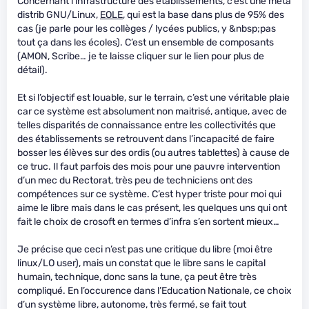
Concernant l’infrastructure des établissements, c’est une meta
distrib GNU/Linux,
EOLE
, qui est la base dans plus de 95% des
cas (je parle pour les collèges / lycées publics, y &nbsp;pas
tout ça dans les écoles). C’est un ensemble de composants
(AMON, Scribe… je te laisse cliquer sur le lien pour plus de
détail).
Et si l’objectif est louable, sur le terrain, c’est une véritable plaie
car ce système est absolument non maitrisé, antique, avec de
telles disparités de connaissance entre les collectivités que
des établissements se retrouvent dans l’incapacité de faire
bosser les élèves sur des ordis (ou autres tablettes) à cause de
ce truc. Il faut parfois des mois pour une pauvre intervention
d’un mec du Rectorat, très peu de techniciens ont des
compétences sur ce système. C’est hyper triste pour moi qui
aime le libre mais dans le cas présent, les quelques uns qui ont
fait le choix de crosoft en termes d’infra s’en sortent mieux…
Je précise que ceci n’est pas une critique du libre (moi être
linux/LO user), mais un constat que le libre sans le capital
humain, technique, donc sans la tune, ça peut être très
compliqué. En l’occurence dans l’Education Nationale, ce choix
d’un système libre, autonome, très fermé, se fait tout