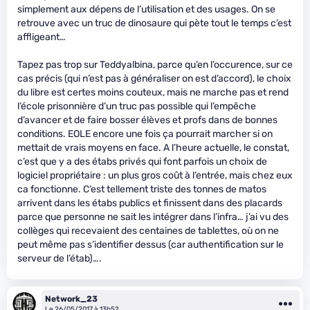
simplement aux dépens de l’utilisation et des usages. On se
retrouve avec un truc de dinosaure qui pète tout le temps c’est
affligeant…
Tapez pas trop sur Teddyalbina, parce qu’en l’occurence, sur ce
cas précis (qui n’est pas à généraliser on est d’accord), le choix
du libre est certes moins couteux, mais ne marche pas et rend
l’école prisonnière d’un truc pas possible qui l’empêche
d’avancer et de faire bosser élèves et profs dans de bonnes
conditions. EOLE encore une fois ça pourrait marcher si on
mettait de vrais moyens en face. A l’heure actuelle, le constat,
c’est que y a des étabs privés qui font parfois un choix de
logiciel propriétaire : un plus gros coût à l’entrée, mais chez eux
ca fonctionne. C’est tellement triste des tonnes de matos
arrivent dans les étabs publics et finissent dans des placards
parce que personne ne sait les intégrer dans l’infra… j’ai vu des
collèges qui recevaient des centaines de tablettes, où on ne
peut même pas s’identifier dessus (car authentification sur le
serveur de l’étab)….
Network_23
Le 26/05/2017 à 13h52