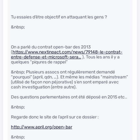
Tu essaies d’être objectif en attaquant les gens ?
&nbsp;
On a parlé du contrat open-bar des 2013
(
https://www.nextinpact.com/news/79148-le-contrat-
entre-defense-et-microsoft-sera…
). Tous les ans il y a
quelques “piqures de rappel”
&nbsp; Plusieurs assocs ont régulièrement demandé
“pourquoi” (april, qdn, …). Et même les médias “mainstream”
(utilisé de façon non péjorative) s’en sont emparé avec
cash investiguation (entre autre).
Des questions parlementaires ont été déposé en 2015 etc..
&nbsp;
Regarde donc le site de l’april sur ce dossier :
http://www.april.org/open-bar
&nbsp;