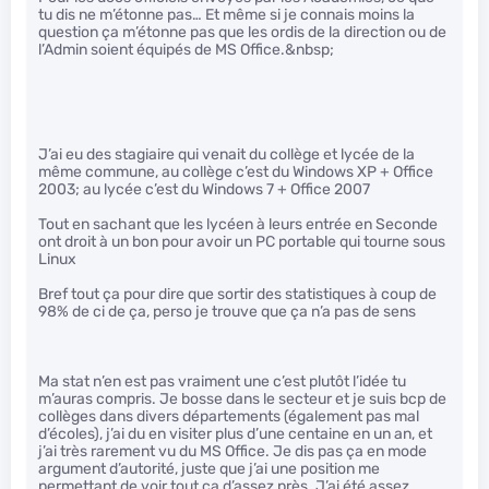
tu dis ne m’étonne pas… Et même si je connais moins la
question ça m’étonne pas que les ordis de la direction ou de
l’Admin soient équipés de MS Office.&nbsp;
J’ai eu des stagiaire qui venait du collège et lycée de la
même commune, au collège c’est du Windows XP + Office
2003; au lycée c’est du Windows 7 + Office 2007
Tout en sachant que les lycéen à leurs entrée en Seconde
ont droit à un bon pour avoir un PC portable qui tourne sous
Linux
Bref tout ça pour dire que sortir des statistiques à coup de
98% de ci de ça, perso je trouve que ça n’a pas de sens
Ma stat n’en est pas vraiment une c’est plutôt l’idée tu
m’auras compris. Je bosse dans le secteur et je suis bcp de
collèges dans divers départements (également pas mal
d’écoles), j’ai du en visiter plus d’une centaine en un an, et
j’ai très rarement vu du MS Office. Je dis pas ça en mode
argument d’autorité, juste que j’ai une position me
permettant de voir tout ça d’assez près. J’ai été assez