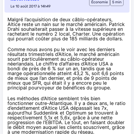
Économie
5 min
Le 10 août 2017 à 14h49
Malgré l’acquisition de deux câblo-opérateurs,
Altice reste un nain sur le marché américain. Patrick
Drahi souhaiterait passer à la vitesse supérieure en
rachetant le numéro 2 local, Charter. Une opération
qui pourrait coûter plus de 185 milliards de dollars.
Comme nous avons pu le voir avec
les derniers
résultats trimestriels d’Altice
, le marché américain
sourit particulièrement au câblo-opérateur
néerlandais. Le chiffre d’affaires d’Altice USA a
bondi de près de 6 % sur un an, tandis que sa
marge opérationnelle atteint 43,2 %, soit 6,6 points
de mieux que l’an dernier, et près de 9 points de
mieux que
SFR
, qui était il y a encore peu le
principal pourvoyeur de bénéfices du groupe.
Les méthodes d’Altice semblent très bien
fonctionner outre-Atlantique. Il y a deux ans, le ratio
d’endettement d’Altice USA dépassait les 7x,
aujourd’hui Suddenlink et Optimum se trouvent à
respectivement 5,1x et 5,6x, grâce à une nette
progression de l’
EBITDA
. Le tout, en faisant doubler
le débit moyen auquel les clients souscrivent, grâce
à une modernisation rapide du réseau.