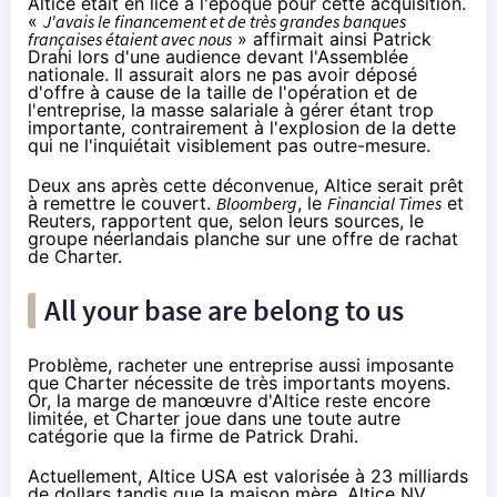
Altice était en lice à l'époque pour cette acquisition.
«
J'avais le financement et de très grandes banques
françaises étaient avec nous
» affirmait ainsi Patrick
Drahi lors d'une audience devant l'Assemblée
nationale.
Il assurait alors ne pas avoir déposé
d'offre
à cause de la taille de l'opération et de
l'entreprise, la masse salariale à gérer étant trop
importante, contrairement à l'explosion de la dette
qui ne l'inquiétait visiblement pas outre-mesure.
Deux ans après cette déconvenue, Altice serait prêt
à remettre le couvert.
Bloomberg
, le
Financial Times
et
Reuters
, rapportent que, selon leurs sources, le
groupe néerlandais planche sur une offre de rachat
de Charter.
All your base are belong to us
Problème, racheter une entreprise aussi imposante
que Charter nécessite de très importants moyens.
Or, la marge de manœuvre d'Altice reste encore
limitée, et Charter joue dans une toute autre
catégorie que la firme de Patrick Drahi.
Actuellement, Altice USA est valorisée à 23 milliards
de dollars tandis que la maison mère, Altice NV,