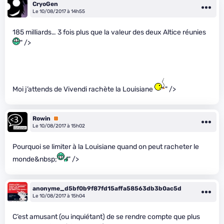
CryoGen
Le 10/08/2017 à 14h55
185 milliards… 3 fois plus que la valeur des deux Altice réunies
" />
Moi j’attends de Vivendi rachète la Louisiane
" />
Rowin
Premium
Le 10/08/2017 à 15h02
Pourquoi se limiter à la Louisiane quand on peut racheter le
monde&nbsp;
" />
anonyme_d5bf0b9f87fd15affa58563db3b0ac5d
Le 10/08/2017 à 15h04
C’est amusant (ou inquiétant) de se rendre compte que plus