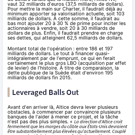
vaut 32 milliards d'euros (37,5 milliards de dollars).
Pour mettre la main sur Charter, il faudrait déjà au
minimum apporter sa valorisation actuelle,
soit 103
milliards de dollars
. À cette somme, il faudrait au
bas mot ajouter 20 à 30 % de prime pour inciter les
actionnaires à vendre, soit 20 à 30 milliards de
dollars de plus. Enfin, il faudrait prendre en charge
ses dettes, qui atteignent 62,5 milliards de dollars.
Montant total de l'opération : entre 186 et 197
milliards de dollars. Le tout à financer quasi-
intégralement par de l'emprunt, ce qui en ferait
certainement le plus gros LBO (
acquisition par effet
de levier
) de l'histoire. À titre de comparaison, la
dette publique de la Suède était d'environ 195
milliards de dollars fin 2015.
Leveraged Balls Out
Avant d'en arriver là, Altice devra lever plusieurs
obstacles, à commencer par convaincre plusieurs
banques de l'aider à mener ce projet, et la tâche
n'est pas des plus simples. «
La direction d'Altice croit
fermement que les marges du câble aux États-Unis devraient
être substantiellement plus élevées qu'actuellement. Couplé