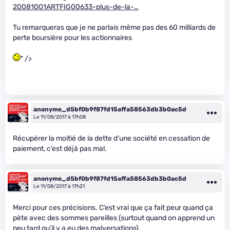
20081001ARTFIG00633-plus-de-la-…
Tu remarqueras que je ne parlais même pas des 60 milliards de
perte boursière pour les actionnaires
" />
anonyme_d5bf0b9f87fd15affa58563db3b0ac5d
Le 11/08/2017 à 17h08
Récupérer la moitié de la dette d’une société en cessation de
paiement, c’est déjà pas mal.
anonyme_d5bf0b9f87fd15affa58563db3b0ac5d
Le 11/08/2017 à 17h21
Merci pour ces précisions. C’est vrai que ça fait peur quand ça
pète avec des sommes pareilles (surtout quand on apprend un
peu tard qu’il y a eu des malversations).