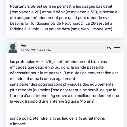
Pourtant la 5G est sensée permettre les usages bas débit
(remplacer la 2G) et haut débit (remplacer la 3G), la norme a
été conçue théoriquement pour ça et pour créer de nvx
besoins IoT (cf
dossier 5G
de Nextinpact). La 2G servait à
l’origine à la voix + un peu de data (sms, wap, i-mode, etc).
fry
Le 13/09/2023 à 15h57
les protocoles voix 4/5g sont théoriquement bien plus
efficaces que ceux en 2/3g, donc la bande passante
nécessaire pour faire passer 10 minutes de conversation est
moindre et donc la conso également
sans parler des optimisations physiques des équipements
plus récents (du moins j’ose espérer que ne serait-ce que le
transfo d’une antenne 5g neuve a un meilleur rendement que
le vieux transfo d’une antenne 2g qui a >15 ans)
sur ce point, éteindre la
4
⁄
5
au lieu de la
2
⁄
3
aurait moins
d’impact