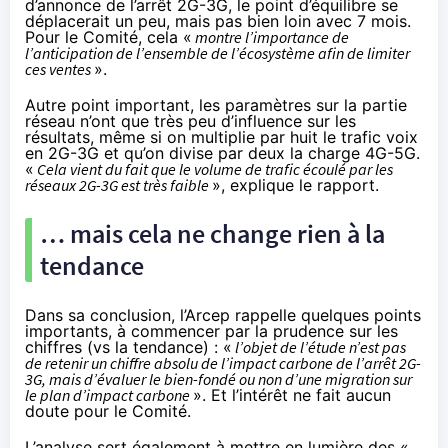
d’annonce de l’arrêt 2G-3G, le point d’équilibre se
déplacerait un peu, mais pas bien loin avec 7 mois.
Pour le Comité, cela «
montre l’importance de
l’anticipation de l’ensemble de l’écosystème afin de limiter
ces ventes
».
Autre point important, les paramètres sur la partie
réseau n’ont que très peu d’influence sur les
résultats, même si on multiplie par huit le trafic voix
en 2G-3G et qu’on divise par deux la charge 4G-5G.
«
Cela vient du fait que le volume de trafic écoulé par les
réseaux 2G-3G est très faible
», explique le rapport.
… mais cela ne change rien à la
tendance
Dans sa conclusion, l’Arcep rappelle quelques points
importants, à commencer par la prudence sur les
chiffres (vs la tendance) : «
l’objet de l’étude n’est pas
de retenir un chiffre absolu de l’impact carbone de l’arrêt 2G-
3G, mais d’évaluer le bien-fondé ou non d’une migration sur
le plan d’impact carbone
». Et l’intérêt ne fait aucun
doute pour le Comité.
L’analyse sert également à mettre en lumière des «