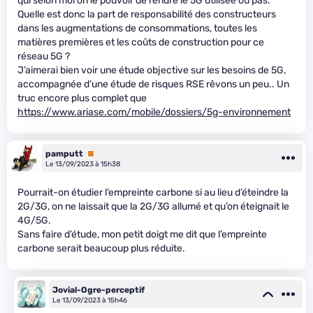
qui selon moi on le pouvoir de rendre le 5G utilisée ou pas.
Quelle est donc la part de responsabilité des constructeurs
dans les augmentations de consommations, toutes les
matières premières et les coûts de construction pour ce
réseau 5G ?
J’aimerai bien voir une étude objective sur les besoins de 5G,
accompagnée d’une étude de risques RSE rêvons un peu.. Un
truc encore plus complet que
https://www.ariase.com/mobile/dossiers/5g-environnement
pamputt
Premium
Le 13/09/2023 à 15h38
Pourrait-on étudier l’empreinte carbone si au lieu d’éteindre la
2G/3G, on ne laissait que la 2G/3G allumé et qu’on éteignait le
4G/5G.
Sans faire d’étude, mon petit doigt me dit que l’empreinte
carbone serait beaucoup plus réduite.
Jovial-Ogre-perceptif
Le 13/09/2023 à 15h46