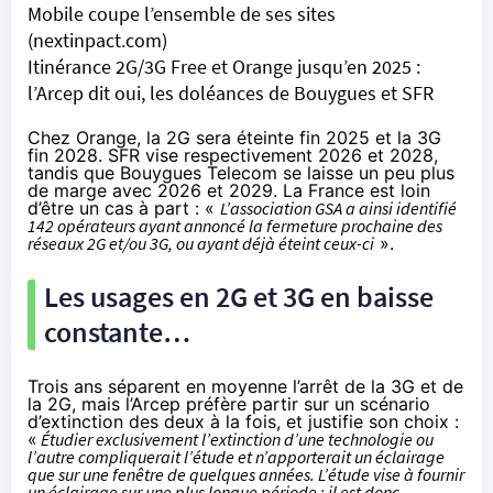
Mobile coupe l’ensemble de ses sites
(nextinpact.com)
Itinérance 2G/3G Free et Orange jusqu’en 2025 :
l’Arcep dit oui, les doléances de Bouygues et SFR
Chez Orange, la 2G sera éteinte fin 2025 et la 3G
fin 2028. SFR vise respectivement 2026 et 2028,
tandis que Bouygues Telecom se laisse un peu plus
de marge avec 2026 et 2029. La France est loin
d’être un cas à part : «
L’association GSA a ainsi identifié
142 opérateurs ayant annoncé la fermeture prochaine des
réseaux 2G et/ou 3G, ou ayant déjà éteint ceux-ci
».
Les usages en 2G et 3G en baisse
constante…
Trois ans séparent en moyenne l’arrêt de la 3G et de
la 2G, mais l’Arcep préfère partir sur un scénario
d’extinction des deux à la fois, et justifie son choix :
«
Étudier exclusivement l’extinction d’une technologie ou
l’autre compliquerait l’étude et n’apporterait un éclairage
que sur une fenêtre de quelques années. L’étude vise à fournir
un éclairage sur une plus longue période ; il est donc