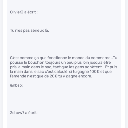
OlivierJ a écrit :
Tu n’es pas sérieux là.
C’est comme ça que fonctionne le monde du commerce…Tu
pousse le bouchon toujours un peu plus loin jusqu’a être
pris la main dans le sac, tant que les gens achètent… Et puis
la main dans le sac c’est calculé, si tu gagne 100€ et que
l’amende n’est que de 20€ tu y gagne encore.
&nbsp;
2show7 a écrit :