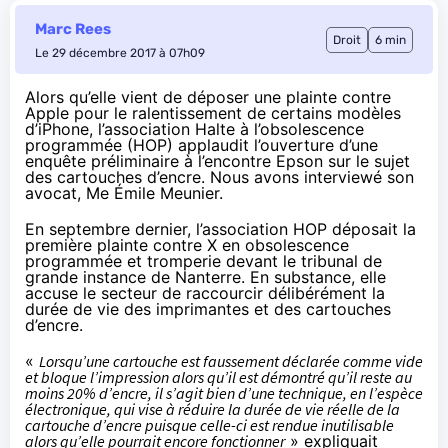
Marc Rees
Droit
6 min
Le 29 décembre 2017 à 07h09
Alors qu’elle vient de déposer une plainte
contre
Apple
pour le ralentissement de certains modèles
d’iPhone, l’association Halte à l’obsolescence
programmée (HOP) applaudit l’ouverture d’une
enquête préliminaire à l’encontre Epson sur le sujet
des cartouches d’encre. Nous avons interviewé son
avocat, Me É
mile Meunier
.
En
septembre dernier
, l’association HOP déposait la
première plainte contre X en obsolescence
programmée et tromperie devant le tribunal de
grande instance de Nanterre. En substance, elle
accuse le secteur de raccourcir délibérément la
durée de vie des imprimantes et des cartouches
d’encre.
«
Lorsqu’une cartouche est faussement déclarée comme vide
et bloque l’impression alors qu’il est démontré qu’il reste au
moins 20% d’encre, il s’agit bien d’une technique, en l’espèce
électronique, qui vise à réduire la durée de vie réelle de la
cartouche d’encre puisque celle-ci est rendue inutilisable
alors qu’elle pourrait encore fonctionner
» expliquait