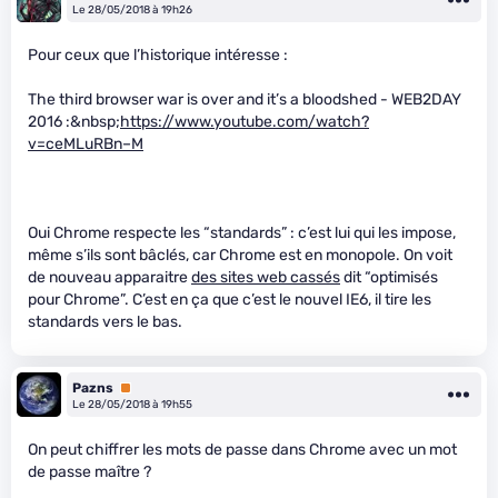
Le 28/05/2018 à 19h26
Pour ceux que l’historique intéresse :
The third browser war is over and it’s a bloodshed - WEB2DAY
2016 :&nbsp;
https://www.youtube.com/watch?
v=ceMLuRBn–M
Oui Chrome respecte les “standards” : c’est lui qui les impose,
même s’ils sont bâclés, car Chrome est en monopole. On voit
de nouveau apparaitre
des sites web cassés
dit “optimisés
pour Chrome”. C’est en ça que c’est le nouvel IE6, il tire les
standards vers le bas.
Pazns
Premium
Le 28/05/2018 à 19h55
On peut chiffrer les mots de passe dans Chrome avec un mot
de passe maître ?