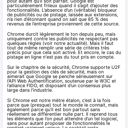
pour autant qu’il soit parfait. Google est
particulièrement frileux quand il s’agit d’ajouter des
fonctionnalités. L’absence d’un (véritable) bloqueur
de publicités ou de pistage, laissée aux extensions,
n’a rien d’étonnant quand on sait que 85 % des
revenus de l’entreprise proviennent de cette source.
Chrome durcit légèrement le ton depuis peu, mais
uniquement contre les publicités ne respectant pas
quelques règles (voir
notre actualité
). Mais il faut
tout de même remplir une série de critères très
précis pour que cela soit activé. Et encore, le cas du
pistage en ligne n'est pas du tout pris en compte.
Sur le chapitre de la sécurité, Chrome supporte U2F
pour la gestion des clés de sécurité, mais on
aimerait que Google se penche sérieusement sur
l’API Web Authentification
, soutenue par le W3C et
l’alliance FIDO, et disposant d’un consensus plus
large dans l’industrie.
Si Chrome est notre mètre étalon, c’est à la fois
parce que (presque) tout le monde le connait, mais
également parce qu’il est bon partout sans
réellement se différentier nulle part. Il reprend tous
les éléments que l’on peut attendre d’un tel logiciel,
sans pour autant proposer de fonctionnalités le
rendant vraiment unique. Le cocktail reste