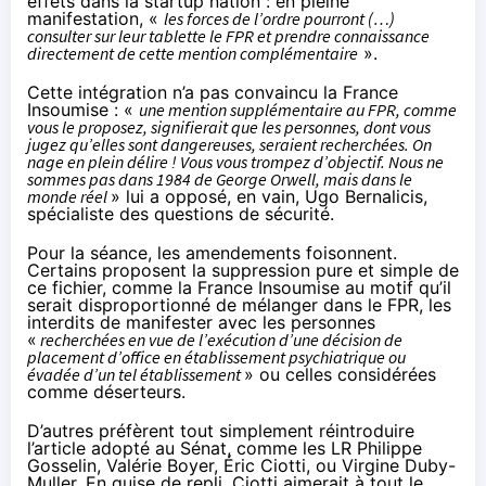
effets dans la startup nation : en pleine
manifestation, «
les forces de l’ordre pourront (…)
consulter sur leur tablette le FPR et prendre connaissance
directement de cette mention complémentaire
».
Cette intégration n’a pas convaincu la France
Insoumise : «
une mention supplémentaire au FPR, comme
vous le proposez, signifierait que les personnes, dont vous
jugez qu’elles sont dangereuses, seraient recherchées. On
nage en plein délire ! Vous vous trompez d’objectif. Nous ne
sommes pas dans 1984 de George Orwell, mais dans le
monde réel
» lui a opposé, en vain, Ugo Bernalicis,
spécialiste des questions de sécurité.
Pour la séance, les amendements foisonnent.
Certains proposent la suppression pure et simple de
ce fichier,
comme la France Insoumise
au motif qu’il
serait disproportionné de mélanger dans le FPR, les
interdits de manifester avec les personnes
«
recherchées en vue de l’exécution d’une décision de
placement d’office en établissement psychiatrique ou
évadée d’un tel établissement
» ou celles considérées
comme déserteurs.
D’autres préfèrent tout simplement réintroduire
l’article adopté au Sénat, comme les LR
Philippe
Gosselin
,
Valérie Boyer
,
Éric Ciotti
, ou
Virgine Duby-
Muller
. En guise de repli, Ciotti
aimerait
à tout le