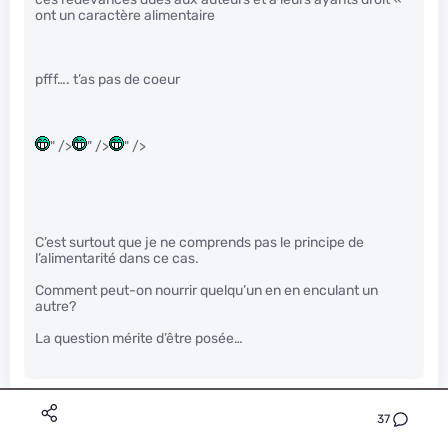
ont un caractère alimentaire
pfff…. t’as pas de coeur
" />
" />
" />
C’est surtout que je ne comprends pas le principe de
l’alimentarité dans ce cas.
Comment peut-on nourrir quelqu’un en en enculant un
autre?
La question mérite d’être posée…
37
oscarlito
Premium
Le 03/04/2019 à 09h31