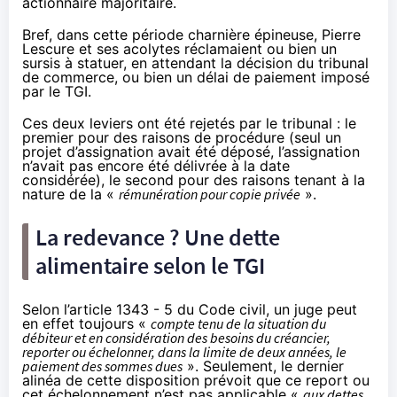
actionnaire majoritaire
.
Bref, dans cette période charnière épineuse, Pierre
Lescure et ses acolytes réclamaient ou bien un
sursis à statuer, en attendant la décision du tribunal
de commerce, ou bien un délai de paiement imposé
par le TGI.
Ces deux leviers ont été rejetés par le tribunal : le
premier pour des raisons de procédure (seul un
projet d’assignation avait été déposé, l’assignation
n’avait pas encore été délivrée à la date
considérée), le second pour des raisons tenant à la
nature de la «
rémunération pour copie privée
».
La redevance ? Une dette
alimentaire selon le TGI
Selon
l’article 1343 - 5 du Code civil
, un juge peut
en effet toujours «
compte tenu de la situation du
débiteur et en considération des besoins du créancier,
reporter ou échelonner, dans la limite de deux années, le
paiement des sommes dues
». Seulement, le dernier
alinéa de cette disposition prévoit que ce report ou
cet échelonnement n’est pas applicable «
aux dettes