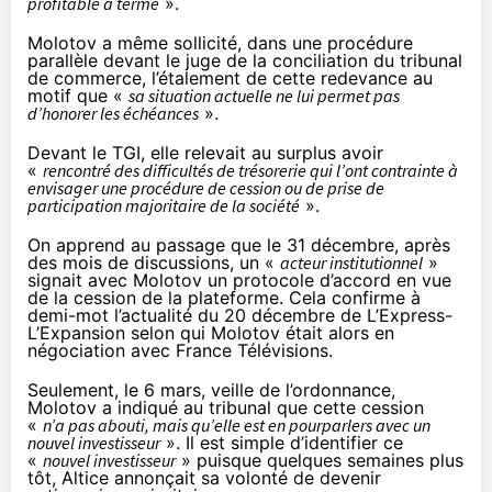
profitable à terme
».
Molotov a même sollicité, dans une procédure
parallèle devant le juge de la conciliation du tribunal
de commerce, l’étalement de cette redevance au
motif que «
sa situation actuelle ne lui permet pas
d’honorer les échéances
».
Devant le TGI, elle relevait au surplus avoir
«
rencontré des difficultés de trésorerie qui l’ont contrainte à
envisager une procédure de cession ou de prise de
participation majoritaire de la société
».
On apprend au passage que le 31 décembre, après
des mois de discussions, un «
acteur institutionnel
»
signait avec Molotov un protocole d’accord en vue
de la cession de la plateforme. Cela confirme à
demi-mot l’actualité du 20 décembre de
L’Express-
L’Expansion
selon qui Molotov était alors en
négociation avec France Télévisions.
Seulement, le 6 mars, veille de l’ordonnance,
Molotov a indiqué au tribunal que cette cession
«
n’a pas abouti, mais qu’elle est en pourparlers avec un
nouvel investisseur
». Il est simple d’identifier ce
«
nouvel investisseur
» puisque quelques semaines plus
tôt, Altice annonçait sa volonté de devenir