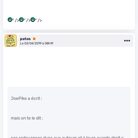
" />
" />
" />
patos
Premium
Le 03/04/2019 à 08h19
JoePike a écrit :
mais on te le dit :
ces redevances dues aux auteurs et à leurs ayants droit «