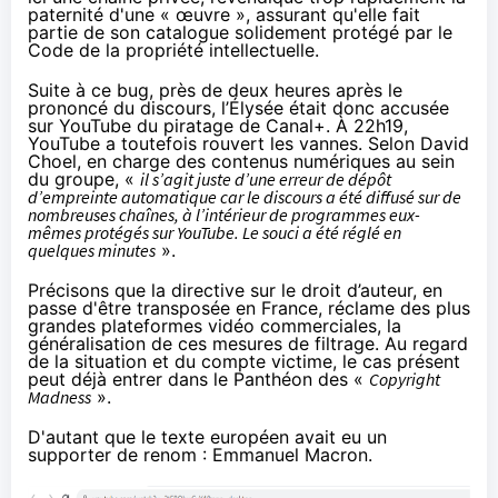
paternité d'une « œuvre », assurant qu'elle fait
partie de son catalogue solidement protégé par le
Code de la propriété intellectuelle.
Suite à ce bug, près de deux heures après le
prononcé du discours, l’Élysée était donc accusée
sur YouTube du piratage de Canal+. À 22h19,
YouTube a toutefois rouvert les vannes.
Selon David
Choel
, en charge des contenus numériques au sein
du groupe, «
il s’agit juste d’une erreur de dépôt
d’empreinte automatique car le discours a été diffusé sur de
nombreuses chaînes, à l’intérieur de programmes eux-
mêmes protégés sur YouTube. Le souci a été réglé en
quelques minutes
».
Précisons que la directive sur le droit d’auteur,
en
passe d'être transposée en France
, réclame des plus
grandes plateformes vidéo commerciales, la
généralisation de ces mesures de filtrage. Au regard
de la situation et du compte victime, le cas présent
peut déjà entrer dans le Panthéon des «
Copyright
Madness
».
D'autant que le texte européen avait eu un
supporter de renom :
Emmanuel Macron
.