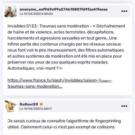
anonyme_eef969e99a274610807fd9faa41faeaa
Le 14/04/2020 à 05h24
Invisibles S1 E3 : Traumas sans modération - « Déchaînement
de haine et de violence, actes terroristes, décapitations,
harcèlements et agressions sexuelles en tout genre…Une
infime partie des contenus chargés par les réseaux sociaux
nous font voir le pire.Heureusement, des filtres automatiques
et autres systèmes de modération ont été mis en place pour
préserver nos yeux de ces quelques esprits malades.
Automatiques, vrai-ment ? »
https://www.france.tv/slash/invisibles/saison-
1
⁄
1274811
-
traumas-sans-moderation….
Gu0sur20
Premium
Le 14/04/2020 à 06h11
Je serais curieux de connaitre l’algorithme de fingerprinting
utilisé. Clairement celui-ci n’est pas exempt de collisions