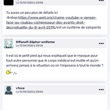
Le 13/04/2020 à 23h08
Tu auras un peu plus de détails ici
:&nbsp;
https://www.april.org/chaine-youtube-e-penser-
face-au-rouleau-compresseur-des-ayants-droit-
decryptualite-du-8-avril-2019c
‘est un système de salopards
Offensif-Zéphyr-uniforme
Le 13/04/2020 à 23h36
Il est où le petit pied qui nous expliquait que le masque pour
tout autre personne que le corps médical est inutile et qu’on
arrivera jamais à la situation où on l’imposera à tout le monde ?
" />
v1nce
Le 13/04/2020 à 23h50