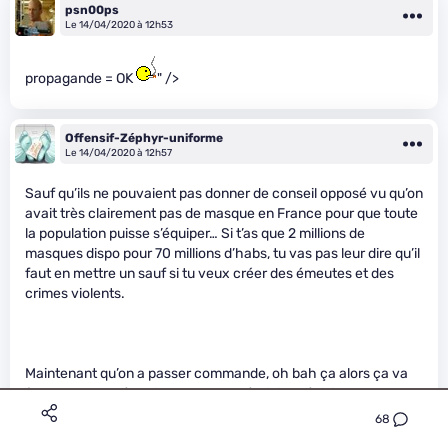
psn00ps
Le 14/04/2020 à 12h53
propagande = OK
" />
Offensif-Zéphyr-uniforme
Le 14/04/2020 à 12h57
Sauf qu’ils ne pouvaient pas donner de conseil opposé vu qu’on
avait très clairement pas de masque en France pour que toute
la population puisse s’équiper… Si t’as que 2 millions de
masques dispo pour 70 millions d’habs, tu vas pas leur dire qu’il
faut en mettre un sauf si tu veux créer des émeutes et des
crimes violents.
Maintenant qu’on a passer commande, oh bah ça alors ça va
être rendu systématique comme c’était imprévisible.
68
Voir même yaura une ptite amende à la clé pour ceux qui n’en