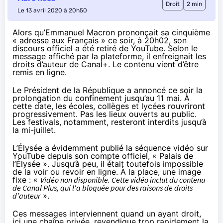
Droit
2 min
Le 13 avril 2020 à 20h50
Alors qu’Emmanuel Macron prononçait sa cinquième
« adresse aux Français » ce soir, à 20h02, son
discours officiel a été retiré de YouTube. Selon le
message affiché par la plateforme, il enfreignait les
droits d’auteur de Canal+. Le contenu vient d’être
remis en ligne.
Le Président de la République a annoncé ce soir la
prolongation du confinement jusqu’au 11 mai. À
cette date, les écoles, collèges et lycées rouvriront
progressivement. Pas les lieux ouverts au public.
Les festivals, notamment, resteront interdits jusqu’à
la mi-juillet.
L’Élysée a évidemment publié la séquence vidéo sur
YouTube depuis
son compte officiel, « Palais de
l’Élysée »
. Jusqu’à peu, il était toutefois impossible
de la voir ou revoir en ligne. À la place, une image
fixe : «
Vidéo non disponible. Cette vidéo inclut du contenu
de Canal Plus, qui l'a bloquée pour des raisons de droits
d'auteur
».
Ces messages interviennent quand un ayant droit,
ici une chaîne privée, revendique trop rapidement la