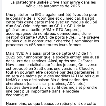
La plateforme unifiée Drive Thor arrive dans les
véhicules autonomes de 2025
Une plateforme IGX
a également été évoquée pour
le domaine de la robotique et du médical. Il s’agit
cette fois d’une carte mère avec un module équipé
d’un SoC Orin intégrant un CPU + GPU de la
génération actuelle (ARM + RTX Ampere),
accompagnée de nombreux connecteurs, d’une
gestion distante (BMC), de ports PCIe… Une preuve
de plus que le constructeur cherche à remplacer les
processeurs x86 sous toutes leurs formes.
Mais NVIDIA a aussi profité de cette GTC de fin
2022 pour annoncer que la société entrait elle aussi
dans l’ère des services. Ainsi, après son GeForce
Now commercialisé auprès des joueurs, Omniverse
est proposé en SaaS dans une version «
Cloud
»,
tout en pouvant être déployé par des partenaires. Il
en sera de même pour des modèles IA
LLM
tels que
NeMO
ou sa déclinaison Bio à destination des
chercheurs (calculs sur protéines, ADN, etc.).
D’autres devraient suivre au fil des mois et prendre
une part plus importante dans le modèle
économique.
Néanmoins, ce que beaucoup retiendront de cette