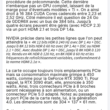
procédure de précommande. Cette dernière
n'embarque pas un GPU complet, laissant de la
marge pour d'éventuels modèles « Ti ». On a ainsi
droit à 16 384 CUDA Cores cadencés entre 2,23 et
2,52 GHz. Côté mémoire il est question de 24 Go
de GDDR6X avec un bus de 384 bits. Jusqu'à
quatre écrans peuvent être gérés (avec HDCP 2.3)
via un port HDMI 2.1 et trois DP 1.4a.
NVIDIA précise dans les petites lignes que l'on peut
atteindre la «
4K 12 bits HDR à 240 Hz avec DP 1.4a + DSC.
Jusqu’à 8K 12 bits HDR à 60 Hz avec DP 1.4a + DSC ou HDMI
2.1 + DSC. Avec double DP 1.4a + DSC, jusqu’à 8K HDR à 120
Hz. Rendu en 4K HDR à 120 Hz, en 8K HDR à 60 Hz et les
fréquences de rafraîchissement variables, conformément à
la norme HDMI 2.1a
».
La carte occupe toujours trois emplacements PCIe
mais sa consommation maximale grimpe à 450
watts, comme pour la GeForce RTX 3090 Ti. Pour
rappel, la RTX 3090 était, elle, annoncée à 350
watts. Ainsi, trois connecteurs PCIe à 8 broches
seront nécessaires à son alimentation, ou un
connecteur PCIe 5.0 adapté. Notez au passage que
le port PCIe de la carte reste, lui, à la génération
4.0. Les dimensions sont de 304 x 137 x 61 mm.