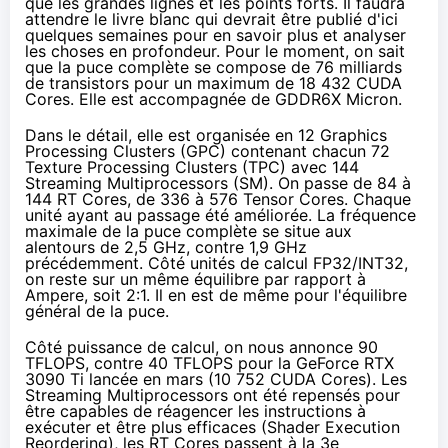
que les grandes lignes et les points forts. Il faudra
attendre le livre blanc qui devrait être publié d'ici
quelques semaines pour en savoir plus et analyser
les choses en profondeur. Pour le moment, on sait
que la puce complète se compose de 76 milliards
de transistors pour un maximum de 18 432 CUDA
Cores. Elle est accompagnée de GDDR6X Micron.
Dans le détail, elle est organisée en 12 Graphics
Processing Clusters (GPC) contenant chacun 72
Texture Processing Clusters (TPC) avec 144
Streaming Multiprocessors (SM). On passe de 84 à
144 RT Cores, de 336 à 576 Tensor Cores. Chaque
unité ayant au passage été améliorée. La fréquence
maximale de la puce complète se situe aux
alentours de 2,5 GHz, contre 1,9 GHz
précédemment. Côté unités de calcul FP32/INT32,
on reste sur un même équilibre par rapport à
Ampere, soit 2:1. Il en est de même pour l'équilibre
général de la puce.
Côté puissance de calcul, on nous annonce 90
TFLOPS, contre 40 TFLOPS pour la
GeForce RTX
3090 Ti
lancée en mars (10 752 CUDA Cores). Les
Streaming Multiprocessors ont été repensés pour
être capables de réagencer les instructions à
exécuter et être plus efficaces (Shader Execution
Reordering), les RT Cores passent à la 3e