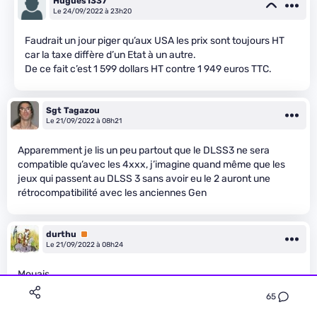
Hugues1337
Le 24/09/2022 à 23h20
Faudrait un jour piger qu’aux USA les prix sont toujours HT
car la taxe diffère d’un Etat à un autre.
De ce fait c’est 1 599 dollars HT contre 1 949 euros TTC.
Sgt Tagazou
Le 21/09/2022 à 08h21
Apparemment je lis un peu partout que le DLSS3 ne sera
compatible qu’avec les 4xxx, j’imagine quand même que les
jeux qui passent au DLSS 3 sans avoir eu le 2 auront une
rétrocompatibilité avec les anciennes Gen
durthu
Premium
Le 21/09/2022 à 08h24
Mouais …
65
J’attends de voir les tests de ces monstres, ça fait longtemps