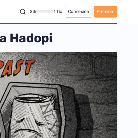
S3
1 Tio
Connexion
Premium
 la Hadopi