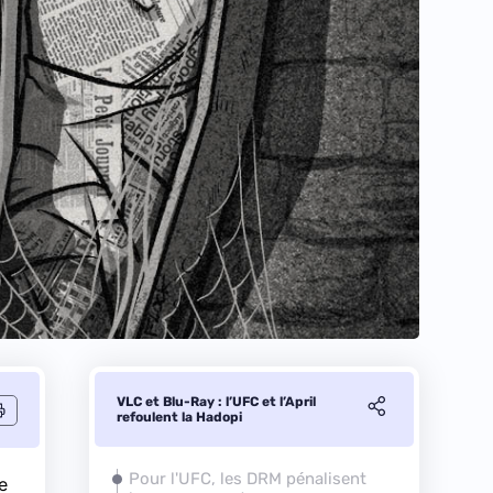
VLC et Blu-Ray : l’UFC et l’April
refoulent la Hadopi
Pour l'UFC, les DRM pénalisent
e