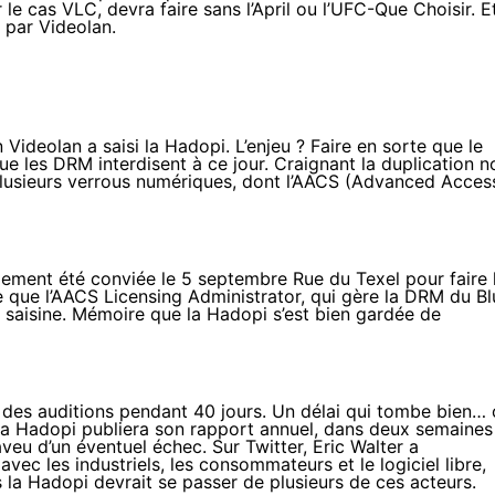
e cas VLC, devra faire sans l’April ou l’UFC-Que Choisir. E
 par Videolan.
on Videolan
a saisi la Hadopi
. L’enjeu ? Faire en sorte que le
que les DRM interdisent à ce jour. Craignant la duplication n
plusieurs verrous numériques, dont l’AACS (Advanced Acces
alement été conviée le 5 septembre Rue du Texel pour faire 
ée que l’AACS Licensing Administrator, qui gère la DRM du Bl
 saisine. Mémoire que la Hadopi s’est bien gardée de
 des auditions
pendant 40 jours
. Un délai qui tombe bien…
 la Hadopi publiera son rapport annuel, dans deux semaines
veu d’un éventuel échec. Sur Twitter, Eric Walter a
vec les industriels, les consommateurs et le logiciel libre,
la Hadopi devrait se passer de plusieurs de ces acteurs.