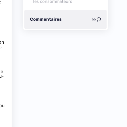
les consommateurs
t
Commentaires
66
on
s
le
u-
 ou