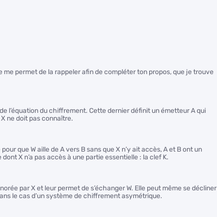
je me permet de la rappeler afin de compléter ton propos, que je trouve
de l’équation du chiffrement. Cette dernier définit un émetteur A qui
 X ne doit pas connaître.
our que W aille de A vers B sans que X n’y ait accès, A et B ont un
nt X n’a pas accès à une partie essentielle : la clef K.
ignorée par X et leur permet de s’échanger W. Elle peut même se décliner
 dans le cas d’un système de chiffrement asymétrique.