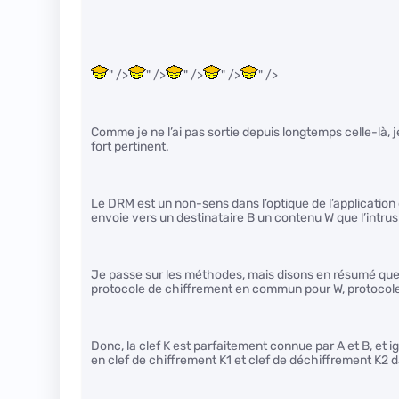
" />
" />
" />
" />
" />
Comme je ne l’ai pas sortie depuis longtemps celle-là, 
fort pertinent.
Le DRM est un non-sens dans l’optique de l’application 
envoie vers un destinataire B un contenu W que l’intrus
Je passe sur les méthodes, mais disons en résumé que p
protocole de chiffrement en commun pour W, protocole do
Donc, la clef K est parfaitement connue par A et B, et 
en clef de chiffrement K1 et clef de déchiffrement K2