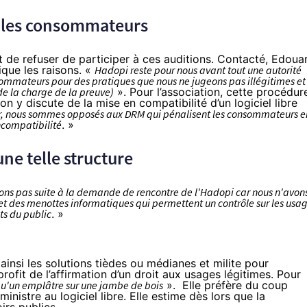
t les consommateurs
t de refuser de participer à ces auditions. Contacté, Edoua
ique les raisons. «
Hadopi reste pour nous avant tout une autorité
sommateurs pour des pratiques que nous ne jugeons pas illégitimes et
de la charge de la preuve)
». Pour l’association, cette procédur
n y discute de la mise en compatibilité d’un logiciel libre
, nous sommes opposés aux DRM qui pénalisent les consommateurs e
ncompatibilité
. »
une telle structure
ns pas suite à la demande de rencontre de l'Hadopi car nous n'avon
ffet des menottes informatiques qui permettent un contrôle sur les usa
ts du public
. »
ainsi les solutions tièdes ou médianes et milite pour
profit de l’affirmation d’un droit aux usages légitimes. Pour
'un emplâtre sur une jambe de bois
». Elle préfère du coup
ministre
au logiciel libre. Elle estime dès lors que la