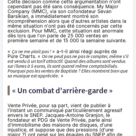
Cette décision comme cette argumentation n'ont
cependant pas été sans conséquence. My Major
Company (MMC), via son cofondateur Sevan
Barsikian, a immédiatement montré son
incompréhension alors que d'autres artistes dans la
même situation n'ont pas été concernés par cette
exclusion. Pour MMC, cette situation est anormale
dès lors que l'on parle de 25 000 ventes en
première semaine et de 15 000 la semaine suivante.
«
Ça ne me plait pas !
» a-t-il ainsi réagi auprès de
Pure Charts
. «
On ne peut pas ne pas le compter, même s'il
est vendu à un tarif attractif. Quand des albums sont vendus
sur iTunes à 5 euros, ils sont quand même comptabilisés.
Pourquoi pas les ventes de Baptiste ? Elles montrent bien que
sa musique est appréciée.
»
« Un combat d'arrière-garde »
Vente Privée, pour sa part, vient de publier à
l'instant un communiqué particulièrement agressif
envers le SNEP. Jacques-Antoine Granjon, le
fondateur et PDG de Vente Privée, parle ainsi
d'immobilisme des maisons de disques, d'une
injustice, et suppose que des pressions (d'une
major ?) ont pesé sur les épaules du SNEP afin de