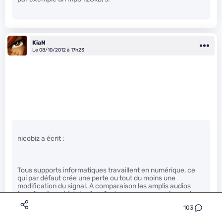
KiaN
Le 08/10/2012 à 17h23
nicobiz a écrit :
Tous supports informatiques travaillent en numérique, ce
qui par défaut crée une perte ou tout du moins une
modification du signal. A comparaison les amplis audios
(pas forcément à tubes) ne font aucune conversion mais
juste une amplification. La puissance de calcul est un
103
facteur mais le logiciel en est aussi un important et pour ce
que j’ai pu entendre, tous cela joue énormément à la sortie.