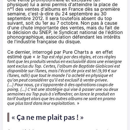
physique) lui a ainsi permis d'atteindre la place de
n°1 des ventes d'albums en France dès sa première
semaine, c'est-à-dire
du 24 septembre au 30
septembre 2012
. Il sera toutefois absent du top
suivant, soit du 1er au 7 octobre. Non pas à cause
d'une chute importante des ventes, mais du fait de
la décision du SNEP, le Syndicat national de l'édition
phonographique, association défendant les intérêts
de l'industrie française du disque.
Ce dernier, interrogé par
Pure Charts
a en effet
estimé que «
le Top est régi par des règles, et ces règles
font que les produits vendus en exclusivité dans une enseigne
sont exclus du Top. Certes, l'album de Baptiste Giabiconi est
disponible sur iTunes, mais l'écart de prix est tel (9,99 € sur
iTunes, ndlr) que tout le monde l'a acheté en physique et
qu'on peut considérer qu'il est exclusif à vente-privee.
(...) Pour nous, ça s'apparente à des opérations coups de
poing. (...) C'est une stratégie qui vise à passer une ou deux
semaines au Top puis à s'effondrer, on lance le produit en
tarif budget alors que les autres albums ne sont en promo
que plus tard dans leur exploitation.
»
« Ça ne me plait pas ! »