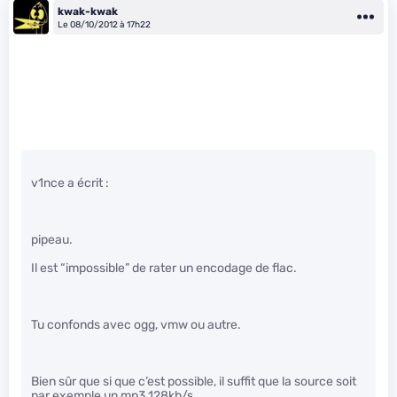
kwak-kwak
Le 08/10/2012 à 17h22
v1nce a écrit :
pipeau.
Il est “impossible” de rater un encodage de flac.
Tu confonds avec ogg, vmw ou autre.
Bien sûr que si que c’est possible, il suffit que la source soit
par exemple un mp3 128kb/s.