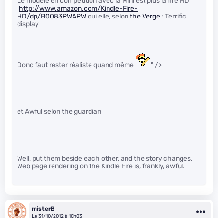
Le modèle en competition avec la Mini est plus la fire HD
:
http://www.amazon.com/Kindle-Fire-
HD/dp/B0083PWAPW
qui elle, selon
the Verge
: Terrific
display
Donc faut rester réaliste quand même
" />
et Awful selon the guardian
Well, put them beside each other, and the story changes.
Web page rendering on the Kindle Fire is, frankly, awful.
misterB
Le 31/10/2012 à 10h03