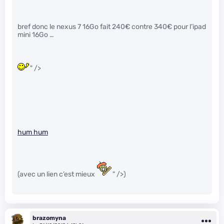
bref donc le nexus 7 16Go fait 240€ contre 340€ pour l’ipad
mini 16Go …
" />
hum hum
(avec un lien c’est mieux
" />)
brazomyna