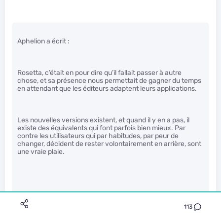
Aphelion a écrit :
Rosetta, c’était en pour dire qu’il fallait passer à autre
chose, et sa présence nous permettait de gagner du temps
en attendant que les éditeurs adaptent leurs applications.
Les nouvelles versions existent, et quand il y en a pas, il
existe des équivalents qui font parfois bien mieux. Par
contre les utilisateurs qui par habitudes, par peur de
changer, décident de rester volontairement en arrière, sont
une vraie plaie.
Explique çà à tes enfants que leur jeu ne fonctionne plus
parce que Apple en a marre des utilisateurs qui n’ont pas le
113
choix et aucune autre possibilité parce que le développeur