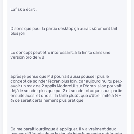
Lafisk a écrit :
Disons que pour la partie desktop ça aurait sûrement fait
plus joli
Le concept peut être intéressant, à la limite dans une
version pro de W8
après je pense que MS pourrait aussi pousser plus le
concept de scinder l’écran plus loin. car aujourd’hui tu peux
avoir un max de 2 applis ModernUI sur l’écran, si on pouvait
déjà le scinder plus que par 2 et scinder chaque sous partie
ensuite aussi et choisir la taille plutôt que d’être limité à
1
⁄
3
-
2
⁄
3
ce serait certainement plus pratique
Ca me parait lourdingue à appliquer. Il y a vraiment deux
usages différents donc la double interface reste cohérente