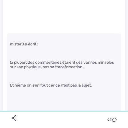
misterB a écrit :
la plupart des commentaires étaient des vannes minables
sur son physique, pas sa transformation.
Et même on s’en fout car ce n’est pas la sujet.
92
Voilà. Le fait qu’il y ait eu changement de sexe relève de la
vie privée. Le fait qu’une personne ait un physique étrange,