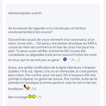
atomcomputer a écrit :
As tu essayé de regarder si tu n’avais pas un facteur
environemental à ton soucis?
Souvent les soucis de yoyo viennent d’un ascenseur, d’un
néon, d’une clim … J’ai perçu une baisse drastique du SNR à
cause du néon du commerce en bas de chez moi pour ma
part. Tu peux aussi vérifier si la borne NC n’a pas été
vandalisée ou dégradée (cela arrive souvent entre les cons
et ceux qui ne savent pas se garer
" /> … )
Aussi, une petite vérification de la ligne interieure s’impose
(cables TV & co). Après, si tu es en immeuble, là c’est parfois
plus coton. Par contre, pour ma part, NC à toujours été très
prompt à réparer ce genre de soucis. Par contre, évite de te
plaindre en boutique (comme partout, cela ne sert à rien les
boutiques
" />)
Bon courage
" />