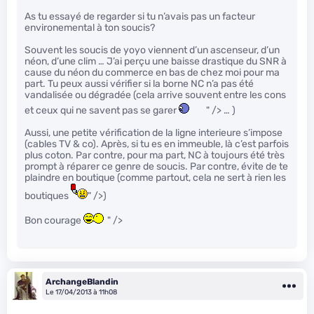
As tu essayé de regarder si tu n’avais pas un facteur
environemental à ton soucis?
Souvent les soucis de yoyo viennent d’un ascenseur, d’un
néon, d’une clim … J’ai perçu une baisse drastique du SNR à
cause du néon du commerce en bas de chez moi pour ma
part. Tu peux aussi vérifier si la borne NC n’a pas été
vandalisée ou dégradée (cela arrive souvent entre les cons
et ceux qui ne savent pas se garer
" /> … )
Aussi, une petite vérification de la ligne interieure s’impose
(cables TV & co). Après, si tu es en immeuble, là c’est parfois
plus coton. Par contre, pour ma part, NC à toujours été très
prompt à réparer ce genre de soucis. Par contre, évite de te
plaindre en boutique (comme partout, cela ne sert à rien les
boutiques
" />)
Bon courage
" />
ArchangeBlandin
Le 17/04/2013 à 11h08