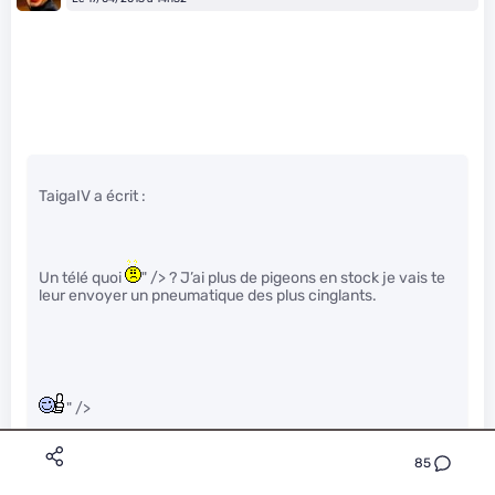
TaigaIV a écrit :
Un télé quoi
" /> ? J’ai plus de pigeons en stock je vais te
leur envoyer un pneumatique des plus cinglants.
" />
85
Je t’aurai bien conseillé un coursier, mais avec leurs