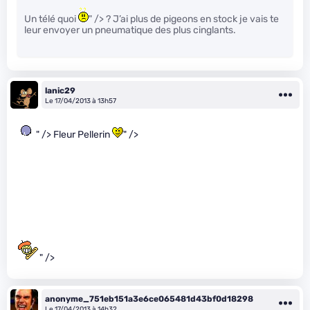
Un télé quoi
" /> ? J’ai plus de pigeons en stock je vais te
leur envoyer un pneumatique des plus cinglants.
lanic29
Le 17/04/2013 à 13h57
" /> Fleur Pellerin
" />
" />
anonyme_751eb151a3e6ce065481d43bf0d18298
Le 17/04/2013 à 14h32