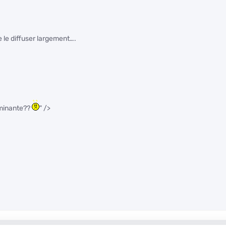
e le diffuser largement….
ominante??
" />