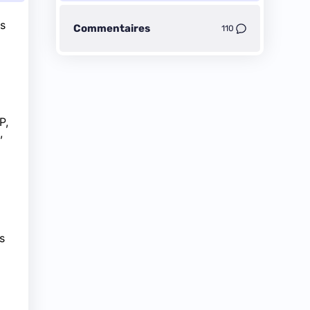
es
Commentaires
110
P,
,
s