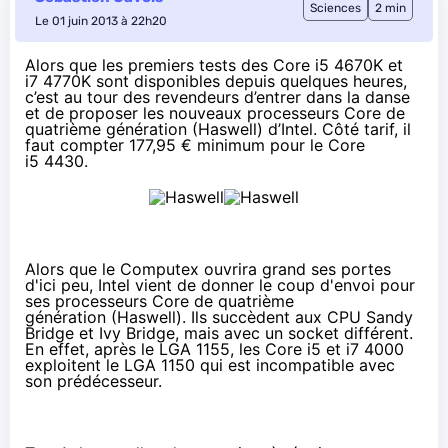
Sciences
2 min
Le 01 juin 2013 à 22h20
Alors que les
premiers tests des Core i5 4670K et
i7 4770K
sont disponibles depuis quelques heures,
c’est au tour des revendeurs d’entrer dans la danse
et de proposer les nouveaux processeurs Core de
quatrième génération (Haswell) d’Intel. Côté tarif, il
faut compter
177,95 €
minimum pour le Core
i5 4430.
Alors que le
Computex
ouvrira grand ses portes
d'ici peu, Intel vient de donner le coup d'envoi pour
ses
processeurs Core de quatrième
génération
(Haswell). Ils succèdent aux CPU Sandy
Bridge et Ivy Bridge, mais avec un socket différent.
En effet, après le LGA 1155, les Core i5 et i7 4000
exploitent le LGA 1150 qui est incompatible avec
son prédécesseur.