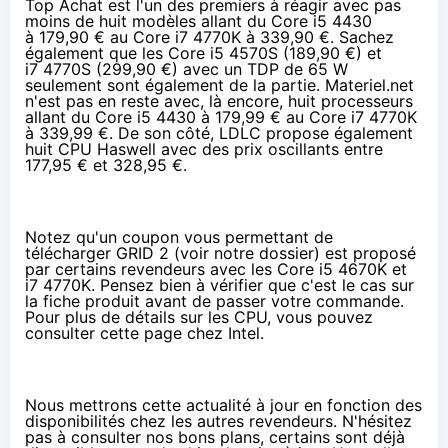
Top Achat est l'un des premiers à réagir avec pas
moins de
huit modèles
allant du Core i5 4430
à
179,90 €
au Core i7 4770K à
339,90 €
. Sachez
également que les Core i5 4570S (
189,90 €
) et
i7 4770S (
299,90 €
) avec un TDP de 65 W
seulement sont également de la partie. Materiel.net
n'est pas en reste avec, là encore,
huit processeurs
allant du Core i5 4430 à
179,99 €
au Core i7 4770K
à
339,99 €
. De son côté, LDLC propose également
huit CPU Haswell
avec des prix oscillants entre
177,95 €
et
328,95 €
.
Notez qu'un coupon vous permettant de
télécharger GRID 2 (voir
notre dossier
) est proposé
par certains revendeurs avec les Core i5 4670K et
i7 4770K. Pensez bien à vérifier que c'est le cas sur
la fiche produit avant de passer votre commande.
Pour plus de détails sur les CPU, vous pouvez
consulter
cette page chez Intel
.
Nous mettrons cette actualité à jour en fonction des
disponibilités chez les autres revendeurs. N'hésitez
pas à consulter
nos bons plans
, certains sont déjà