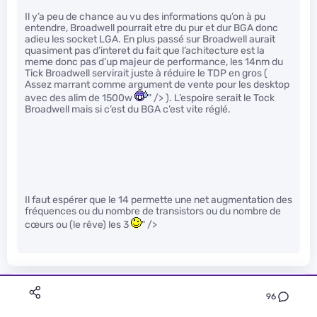
Il y’a peu de chance au vu des informations qu’on à pu
entendre, Broadwell pourrait etre du pur et dur BGA donc
adieu les socket LGA. En plus passé sur Broadwell aurait
quasiment pas d’interet du fait que l’achitecture est la
meme donc pas d’up majeur de performance, les 14nm du
Tick Broadwell servirait juste à réduire le TDP en gros (
Assez marrant comme argument de vente pour les desktop
avec des alim de 1500w
" /> ). L’espoire serait le Tock
Broadwell mais si c’est du BGA c’est vite réglé.
Il faut espérer que le 14 permette une net augmentation des
fréquences ou du nombre de transistors ou du nombre de
cœurs ou (le rêve) les 3
" />
salak
96
Le 02/06/2013 à 13h06