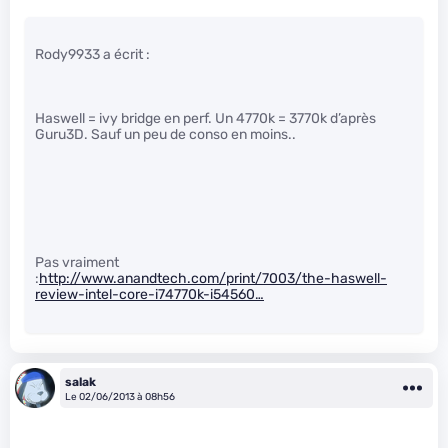
Rody9933 a écrit :
Haswell = ivy bridge en perf. Un 4770k = 3770k d’après
Guru3D. Sauf un peu de conso en moins..
Pas vraiment
:
http://www.anandtech.com/print/7003/the-haswell-
review-intel-core-i74770k-i54560…
salak
Le 02/06/2013 à 08h56