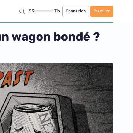
S3
1 Tio
Connexion
Premium
 un wagon bondé ?