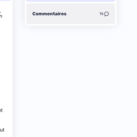
.
Commentaires
76
n
et
out