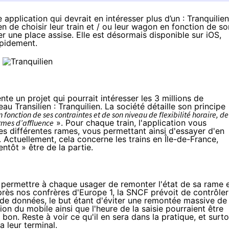
 application qui devrait en intéresser plus d’un : Tranquilien
n de choisir leur train et / ou leur wagon en fonction de so
er une place assise. Elle est désormais disponible sur iOS,
apidement.
nte un projet
qui pourrait intéresser les 3 millions de
eau Transilien
: Tranquilien. La société détaille son principe
fonction de ses contraintes et de son niveau de flexibilité horaire, de
termes d’affluence
». Pour chaque train, l'application vous
s différentes rames, vous permettant ainsi d'essayer d'en
 Actuellement, cela concerne les trains en Île-de-France,
entôt » être de la partie.
e permettre à chaque usager de remonter l'état de sa rame 
près nos confrères d'Europe 1
, la SNCF prévoit de contrôler
 de données, le but étant d'éviter une remontée massive de
ion du mobile ainsi que l'heure de la saisie pourraient être
le bon. Reste à voir ce qu'il en sera dans la pratique, et surt
a leur terminal.