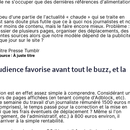
de ne s'occuper que des dernières références d'alimentatio
.
 d'une partie de l'actualité « chaude » qui se traite en
t sans doute plus futile que ce à quoi nos journalistes et n
iter moins de contenu, mais le faire encore mieux. Problème :
sier de plusieurs pages, organiser des déplacements, des
rentes sources alors que notre modèle dépend de la publicit
e jour sur le site ?
ource :
À juste titre
dience favorise avant tout le buzz, et la
tion est en effet assez simple à comprendre. Considérant u
iers de pages affichées (en tenant compte d'
Adblock
, etc).
 semaine du travail d'un journaliste rémunéré 1500 euros 
omprises), le temps passé pour la correction et la mise en
si que les frais éventuels de déplacement ? Même si l'on
gement, de l'administratif, etc.) à 800 euros environ, il
river à la simple rentabilité.