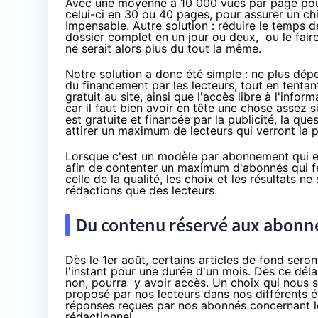
Avec une moyenne à 10 000 vues par page pour
celui-ci en 30 ou 40 pages, pour assurer un chi
Impensable. Autre solution : réduire le temps de 
dossier complet en un jour ou deux, ou le faire 
ne serait alors plus du tout la même.
Notre solution a donc été simple : ne plus dépe
du financement par les lecteurs, tout en tent
gratuit au site, ainsi que l'accès libre à l'in
car il faut bien avoir en tête une chose assez s
est gratuite et financée par la publicité, la q
attirer un maximum de lecteurs qui verront la p
Lorsque c'est un modèle par abonnement qui est
afin de contenter un maximum d'abonnés qui fe
celle de la qualité, les choix et les résultats
rédactions que des lecteurs.
Du contenu réservé aux abonné
Dès le 1er août, certains articles de fond se
l'instant pour une durée d'un mois. Dès ce dél
non, pourra y avoir accès. Un choix qui nous s
proposé par nos lecteurs dans nos différents 
réponses reçues par nos abonnés concernant les
rédactionnel.