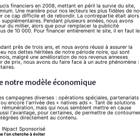
is financiers en 2008, mettant en péril la survie du site,
ium. Une manière pour nos lecteurs les plus fidèles de no
ce cap difficile et de rebondir. La contrepartie était alors
tés supplémentaires. Pendant plusieurs années, nous avons
r du millier, alors que pour remplacer la publicité
us de 10 000. Pour financer entièrement le site, il en faut le
dant près de trois ans
, et nous avons réussi à assurer la
peu nos dettes héritées de notre période noire, qui sont
 mois, malgré une amélioration de nos revenus annexes
 de prix, nous avons du faire face à un autre phénomène : 
taires.
t de notre modèle économique
 des campagnes diverses :
opérations spéciales
, partenariats
ou encore l'arrivée des «
natives ads
». Tant de solutions
e rémunération, mais qui nous semblent mettre en cause
aussi l'avantage, pour certaines, de permettre de contourne
intégrées directement au contenu.
e l'on cherche à éviter