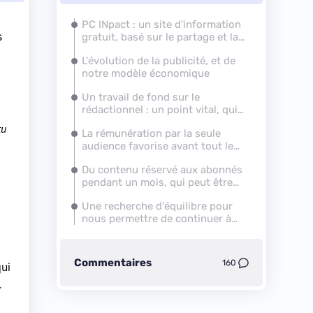
PC INpact : un site d'information
s
gratuit, basé sur le partage et la
communauté
L'évolution de la publicité, et de
notre modèle économique
Un travail de fond sur le
rédactionnel : un point vital, qui
n'est pas sans conséquence
tu
La rémunération par la seule
audience favorise avant tout le
buzz, et la quantité
Du contenu réservé aux abonnés
pendant un mois, qui peut être
partagé
Une recherche d'équilibre pour
nous permettre de continuer à
vous informer, mieux
Commentaires
160
ui
r