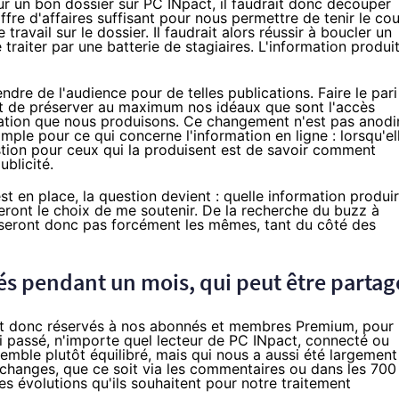
 un bon dossier sur PC INpact, il faudrait donc découper
ffre d'affaires suffisant pour nous permettre de tenir le co
travail sur le dossier. Il faudrait alors réussir à boucler un
traiter par une batterie de stagiaires. L'information produi
ndre de l'audience pour de telles publications. Faire le pari
ant de préserver au maximum nos idéaux que sont l'accès
formation que nous produisons. Ce changement n'est pas anodi
imple pour ce qui concerne l'information en ligne : lorsqu'el
uestion pour ceux qui la produisent est de savoir comment
ublicité.
 en place, la question devient : quelle information produi
ront le choix de me soutenir. De la recherche du buzz à
 ne seront donc pas forcément les mêmes, tant du côté des
s pendant un mois, qui peut être partag
ront donc réservés à nos abonnés et membres Premium, pour
ai passé, n'importe quel lecteur de PC INpact, connecté ou
emble plutôt équilibré, mais qui nous a aussi été largement
échanges, que ce soit via les commentaires ou dans les 700
 évolutions qu'ils souhaitent pour notre traitement