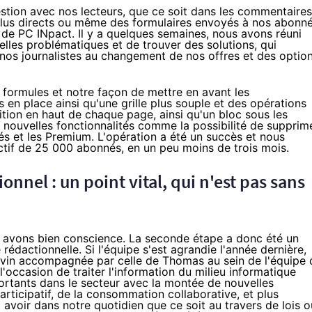
tion avec nos lecteurs, que ce soit dans les commentaires
 plus directs ou même des formulaires envoyés à nos abonn
t de PC INpact. Il y a quelques semaines, nous avons réuni
elles problématiques et de trouver des solutions, qui
 nos journalistes au changement de nos offres et des optio
s formules et notre façon de mettre en avant les
s en place
ainsi qu'une grille plus souple et des opérations
tion en haut de chaque page, ainsi qu'un bloc sous les
 nouvelles fonctionnalités comme la possibilité de
supprim
s et les Premium. L'opération a été un succès et nous
tif de 25 000 abonnés, en un peu moins de trois mois.
ionnel : un point vital, qui n'est pas sans
en avons bien conscience. La seconde étape a donc été un
 rédactionnelle. Si l'équipe s'est agrandie l'année dernière,
Kévin accompagnée par celle de Thomas au sein de l'équipe 
l'occasion de traiter l'information du milieu informatique
rtants dans le secteur avec la montée de nouvelles
rticipatif
, de la consommation collaborative, et plus
avoir dans notre quotidien que ce soit au travers de lois o