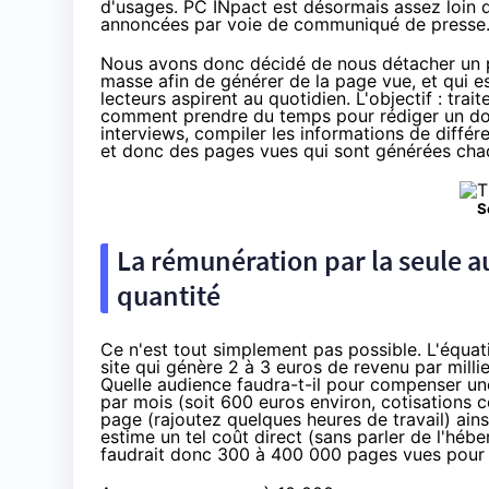
d'usages. PC INpact est désormais assez loin 
annoncées par voie de communiqué de presse
Nous avons donc décidé de nous détacher un peu
masse afin de générer de la page vue, et qui es
lecteurs aspirent au quotidien. L'objectif : tra
comment prendre du temps pour rédiger un dos
interviews, compiler les informations de diffé
et donc des pages vues qui sont générées chaqu
S
La rémunération par la seule au
quantité
Ce n'est tout simplement pas possible. L'équa
site qui génère 2 à 3 euros de revenu par mill
Quelle audience faudra-t-il pour compenser une
par mois (soit 600 euros environ, cotisations c
page (rajoutez quelques heures de travail) ain
estime un tel coût direct (sans parler de l'héber
faudrait donc 300 à 400 000 pages vues pour ar