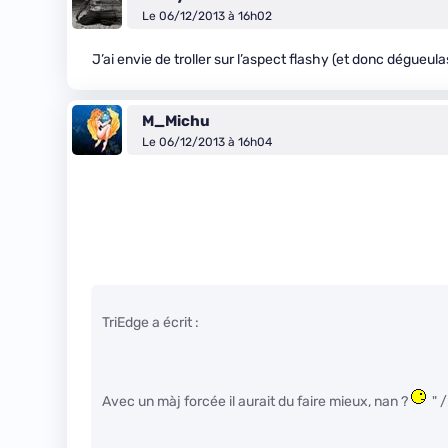
Le 06/12/2013 à 16h02
J’ai envie de troller sur l’aspect flashy (et donc dégueula
M_Michu
Le 06/12/2013 à 16h04
TriEdge a écrit :
Avec un màj forcée il aurait du faire mieux, nan ?
" 