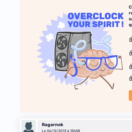
C
r
s
q
Ragarnok
Le 06/12/2013 à 15h58