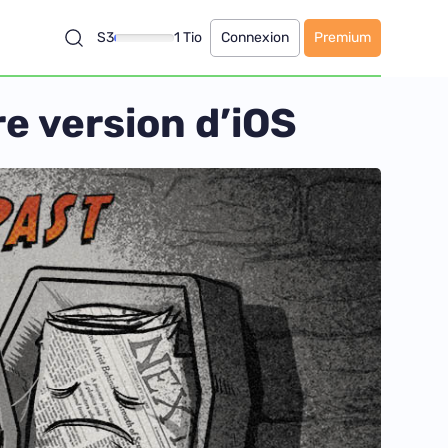
S3
1 Tio
Connexion
Premium
re version d’iOS