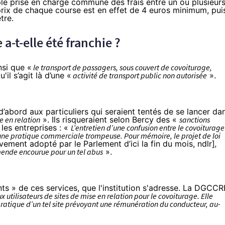
e prise en charge commune des frais entre un ou plusieur
 prix de chaque course est en effet de 4 euros minimum, pui
tre.
a-t-elle été franchie ?
si que «
le transport de passagers, sous couvert de covoiturage,
'il s’agit là d’une «
activité de transport public non autorisée
».
 d’abord aux particuliers qui seraient tentés de se lancer da
 en relation
». Ils risqueraient selon Bercy des «
sanctions
les entreprises : «
L’entretien d’une confusion entre le covoiturage
tue une pratique commerciale trompeuse. Pour mémoire, le projet de loi
tivement adopté par le Parlement d’ici la fin du mois, ndlr]
,
mende encourue pour un tel abus
».
ents » de ces services, que l'institution s'adresse. La DGCCR
x utilisateurs de sites de mise en relation pour le covoiturage. Elle
e pratique d’un tel site prévoyant une rémunération du conducteur, au-