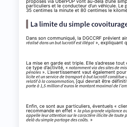
proposés via UberPOP vont au-delà d’une simpl
particuliers et le conducteur d’un véhicule. Le
35 centimes la minute et 80 centimes le kilomè
La limite du simple covoiturage 
Dans son communiqué, la DGCCRF prévient ain
réalisé dans un but lucratif est illégal
», expliquant qu
La mise en garde est triple. Elle s’adresse tout
ce type d’activité, «
notamment via des sites de mise
pénales
». L’avertissement vaut également pour 
licite et un service de transport à but lucratif consti
relatif à la consommation,
[qui devrait être défini
porte à 1,5 million d’euros le montant maximal de l’a
Enfin, ce sont aux particuliers, éventuels « cli
recommande en effet «
la plus grande vigilance au
appelle leur attention sur le caractère illicite de tout
delà du simple partage des coûts.
»