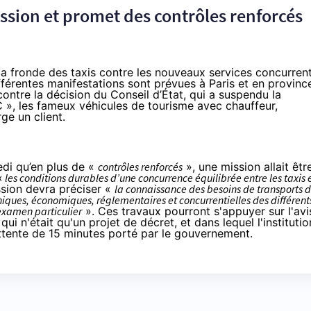
sion et promet des contrôles renforcés
la fronde des taxis contre les nouveaux services concurren
ifférentes manifestations sont prévues à Paris et en provinc
contre la
décision du Conseil d’État, qui a suspendu la
», les fameux véhicules de tourisme avec chauffeur,
ge un client.
di qu’en plus de «
contrôles renforcés
», une mission allait êtr
«
les conditions durables d’une concurrence équilibrée entre les taxis 
ssion devra préciser «
la connaissance des besoins de transports 
iques, économiques, réglementaires et concurrentielles des différent
 examen particulier
». Ces travaux pourront s'appuyer sur
l'avi
ui n'était qu'un projet de décret, et dans lequel l'institutio
attente de 15 minutes porté par le gouvernement.