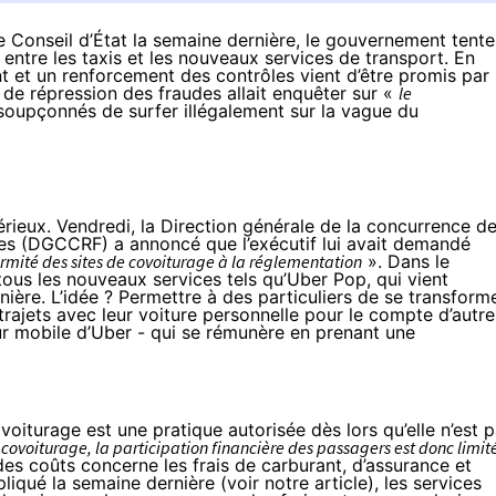
e Conseil d’État la semaine dernière, le gouvernement tente
 entre les taxis et les nouveaux services de transport. En
t et un renforcement des contrôles vient d’être promis par
e de répression des fraudes allait enquêter sur «
le
soupçonnés de surfer illégalement sur la vague du
érieux. Vendredi, la Direction générale de la concurrence d
udes (DGCCRF) a
annoncé
que l’exécutif lui avait demandé
ormité des sites de covoiturage à la réglementation
». Dans le
tous les nouveaux services tels qu’Uber Pop, qui vient
nière. L’idée ? Permettre à des particuliers de se transform
 trajets avec leur voiture personnelle pour le compte d’autre
pour mobile d’Uber - qui se rémunère en prenant une
ovoiturage est une pratique autorisée dès lors qu’elle n’est 
covoiturage, la participation financière des passagers est donc limit
es coûts concerne les frais de carburant, d’assurance et
liqué la semaine dernière (
voir notre article
), les services