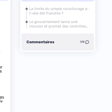
La limite du simple covoiturage a-
t-elle été franchie ?
Le gouvernement lance une
mission et promet des contrôles
renforcés pour les VTC
Commentaires
179
e
er
s
pas
ée