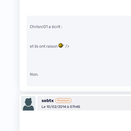
Chrisrc01 a écrit :
et ils ont raison
" />
Non.
sebtx
Premium
Le 10/02/2014 à 07h45