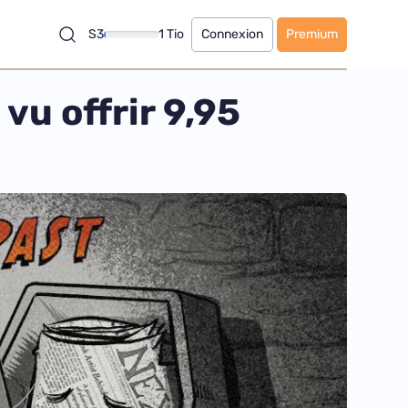
S3
1 Tio
Connexion
Premium
 vu offrir 9,95