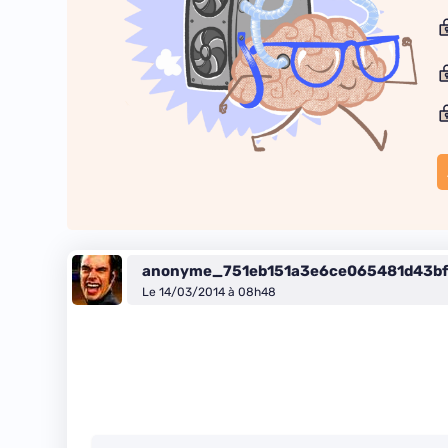
anonyme_751eb151a3e6ce065481d43b
Le 14/03/2014 à 08h48